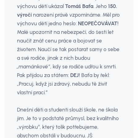
výchovu dětí ukázal
Tomáš Baťa
. Jeho
150.
výročí
narození právě vzpomínáme. Měl pro
výchovu dětí jedno heslo:
NEOPEČOVÁVAT!
Malé upozornit na nebezpečí, do šesti let
naučit znát cenu práce a bojovat se
životem. Naučí se tak postarat samy o sebe
a své rodiče, jinak z nich budou
„mamánkové“
, kdy se rodiče udřou k smrti.
Pak přijdou za státem:
DEJ!
Baťa by řekl:
„Pracuj, když jsi zdravý, nebudu tě živit
vlastní prací.“
Dnešní děti a studenti slouží škole, ne škola
jim. Je to v podstatě průmysl, bez kvalitního
„výrobku“, který tolik potřebujeme,
abychom obstáli v budoucnu. JŠ