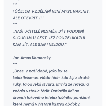
***
! ÚČELEM VZDĚLÁNÍ NENÍ MYSL NAPLNIT,
ALE OTEVŘÍT JI !
***
„NAŠI UČITELÉ NESMĚJI BÝT PODOBNÍ
SLOUPŮM U CEST, JEŽ POUZE UKAZUI
KAM JÍT, ALE SAMI NEJDOU.“
Jan Amos Komenský
***
„Dnes, v naší době, jako by se
kolektivismus, vláda těch, kdo žijí z druhé
ruky, ta odvěká stvůra, utrhla ze řetězu a
začala vztekle řádit
.
Dotlačila lidi na
úroveň takového intelektuálního ponížení,
které nemá v historii lidstva obdoby.