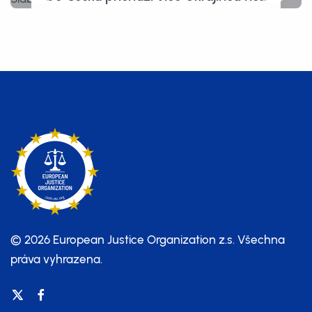
Ukrajinek. Slábne tím obrana země
a kde jsou ženy s dětmi?
© 2026 European Justice Organization z.s.
Všechna
práva vyhrazena.