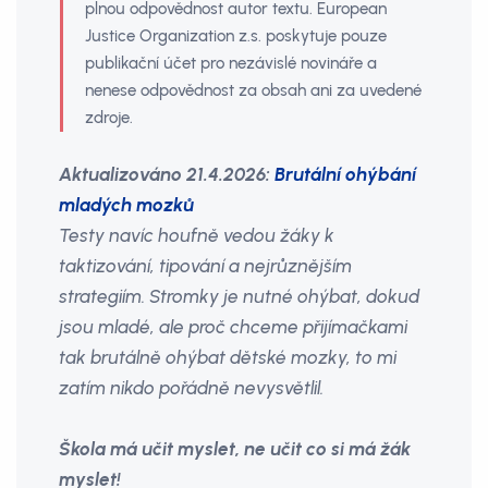
plnou odpovědnost autor textu. European
Justice Organization z.s. poskytuje pouze
publikační účet pro nezávislé novináře a
nenese odpovědnost za obsah ani za uvedené
zdroje.
Aktualizováno 21.4.2026:
Brutální ohýbání
mladých mozků
Testy navíc houfně vedou žáky k
taktizování, tipování a nejrůznějším
strategiím. Stromky je nutné ohýbat, dokud
jsou mladé, ale proč chceme přijímačkami
tak brutálně ohýbat dětské mozky, to mi
zatím nikdo pořádně nevysvětlil.
Škola má učit myslet, ne učit co si má žák
myslet!