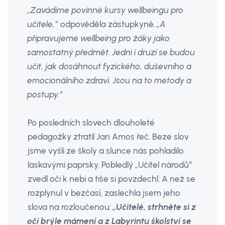
„Zavádíme povinné kursy wellbeingu pro
učitele,“
odpověděla zástupkyně.
„A
připravujeme wellbeing pro žáky jako
samostatný předmět. Jedni i druzí se budou
učit, jak dosáhnout fyzického, duševního a
emocionálního zdraví. Jsou na to metody a
postupy.“
Po posledních slovech dlouholeté
pedagožky ztratil Jan Amos řeč. Beze slov
jsme vyšli ze školy a slunce nás pohladilo
laskavými paprsky. Pobledlý „Učitel národů“
zvedl oči k nebi a tiše si povzdechl. A než se
rozplynul v bezčasí, zaslechla jsem jeho
slova na rozloučenou:
„Učitelé, strhněte si z
očí brýle mámení a z Labyrintu školství se