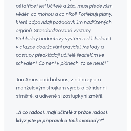
pětatřicet let! Učitelé a žáci musí především
vědět, co mohou a co nikoli. Potřebují plány,
které odpovídají požadavkům nadřízených
orgánů. Standardizované výstupy.
Přehledný hodnotový systém a důslednost
v otázce dodržování pravidel. Metody a
postupy předkládají učitelé ředitelům ke
schválení. Co není v plánech, to se neučí.“
Jan Amos podrbal vous, z něhož jsem
manželovým strojkem vyrobila pětidenní
strniště, a udiveně si zástupkyni změřil.
„A co radost, mají učitelé z práce radost,
když jste je připravili o tolik svobody?“