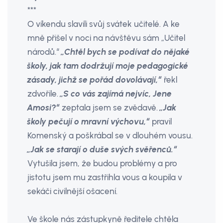
***
O víkendu slavili svůj svátek učitelé. A ke
mně přišel v noci na návštěvu sám „Učitel
národů.“
„Chtěl bych se podívat do nějaké
školy, jak tam dodržují moje pedagogické
zásady, jichž se pořád dovolávají,“
řekl
zdvořile.
„S co vás zajímá nejvíc, Jene
Amosi?“
zeptala jsem se zvědavě.
„Jak
školy pečují o mravní výchovu,“
pravil
Komenský a poškrábal se v dlouhém vousu.
„Jak se starají o duše svých svěřenců.“
Vytušila jsem, že budou problémy a pro
jistotu jsem mu zastřihla vous a koupila v
sekáči civilnější ošacení.
Ve škole nás zástupkyně ředitele chtěla