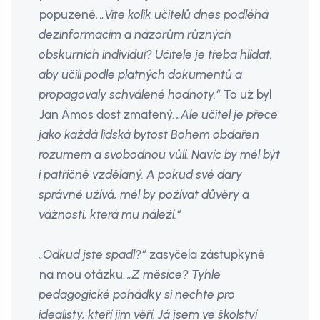
popuzeně.
„Víte kolik učitelů dnes podléhá
dezinformacím a názorům různých
obskurních individuí? Učitele je třeba hlídat,
aby učili podle platných dokumentů a
propagovaly schválené hodnoty.“
To už byl
Jan Ámos dost zmatený.
„Ale učitel je přece
jako každá lidská bytost Bohem obdařen
rozumem a svobodnou vůlí. Navíc by měl být
i patřičně vzdělaný. A pokud své dary
správně užívá, měl by požívat důvěry a
vážnosti, která mu náleží.“
„Odkud jste spadl?“
zasyčela zástupkyně
na mou otázku.
„Z měsíce? Tyhle
pedagogické pohádky si nechte pro
idealisty, kteří jim věří. Já jsem ve školství