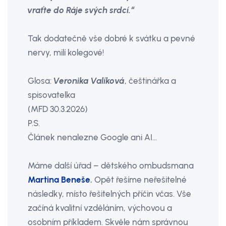
vraťte do Ráje svých srdcí.“
Tak dodatečně vše dobré k svátku a pevné
nervy, milí kolegové!
Glosa:
Veronika Valíková
, češtinářka a
spisovatelka
(MFD 30.3.2026)
P.S.
Článek nenalezne Google ani AI…
Máme další úřad – dětského ombudsmana
Martina Beneše
.
Opět řešíme neřešitelné
následky, místo řešitelných příčin včas. Vše
začíná kvalitní vzděláním, výchovou a
osobním příkladem. Skvěle nám správnou