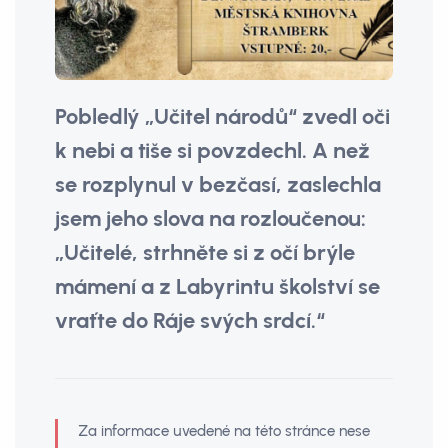
Pobledlý „Učitel národů“ zvedl oči
k nebi a tiše si povzdechl. A než
se rozplynul v bezčasí, zaslechla
jsem jeho slova na rozloučenou:
„Učitelé, strhněte si z očí brýle
mámení a z Labyrintu školství se
vraťte do Ráje svých srdcí.“
Za informace uvedené na této stránce nese