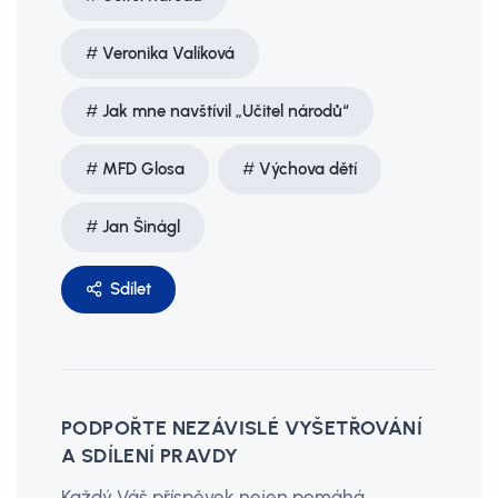
Veronika Valíková
Jak mne navštívil „Učitel národů“
MFD Glosa
Výchova dětí
Jan Šinágl
Sdílet
PODPOŘTE NEZÁVISLÉ VYŠETŘOVÁNÍ
A SDÍLENÍ PRAVDY
Každý Váš příspěvek nejen pomáhá