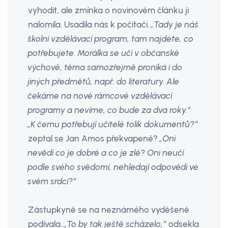
vyhodit, ale zmínka o novinovém článku ji
nalomila. Usadila nás k počítači.
„Tady je náš
školní vzdělávací program, tam najdete, co
potřebujete. Morálka se učí v občanské
výchově, téma samozřejmě proniká i do
jiných předmětů, např. do literatury. Ale
čekáme na nové rámcové vzdělávací
programy a nevíme, co bude za dva roky.“
„K čemu potřebují učitelé tolik dokumentů?“
zeptal se Jan Amos překvapeně?
„Oni
nevědí co je dobré a co je zlé? Oni neučí
podle svého svědomí, nehledají odpovědi ve
svém srdci?“
Zástupkyně se na neznámého vyděšeně
podívala.
„To by tak ještě scházelo,“
odsekla