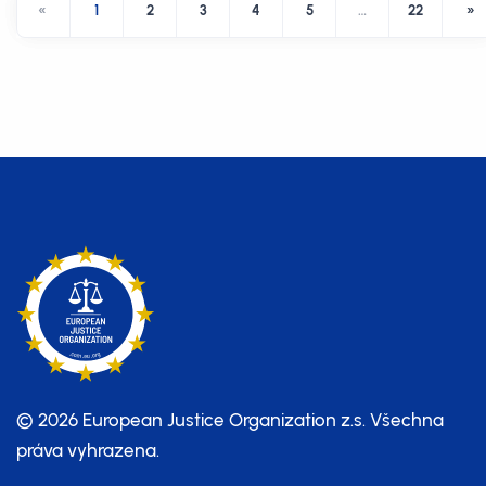
«
1
2
3
4
5
…
22
»
© 2026 European Justice Organization z.s.
Všechna
práva vyhrazena.