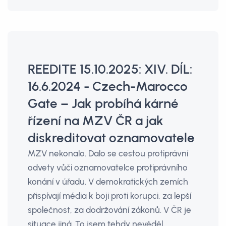
REEDITE 15.10.2025: XIV. DÍL:
16.6.2024 - Czech-Marocco
Gate – Jak probíhá kárné
řízení na MZV ČR a jak
diskreditovat oznamovatele
MZV nekonalo. Dalo se cestou protiprávní
odvety vůči oznamovatelce protiprávního
konání v úřadu. V demokratických zemích
přispívají média k boji proti korupci, za lepší
společnost, za dodržování zákonů. V ČR je
situace jiná. To jsem tehdy nevěděl.