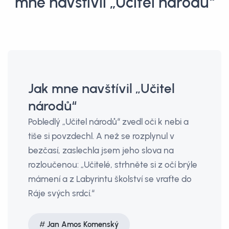
mne navštívil „Učitel národů“
Jak mne navštívil „Učitel
národů“
Pobledlý „Učitel národů“ zvedl oči k nebi a
tiše si povzdechl. A než se rozplynul v
bezčasí, zaslechla jsem jeho slova na
rozloučenou: „Učitelé, strhněte si z očí brýle
mámení a z Labyrintu školství se vraťte do
Ráje svých srdcí.“
Jan Amos Komenský