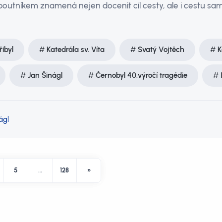
t poutníkem znamená nejen docenit cíl cesty, ale i cestu sa
řibyl
Katedrála sv. Víta
Svatý Vojtěch
K
Jan Šinágl
Černobyl 40.výročí tragédie
ágl
5
…
128
»