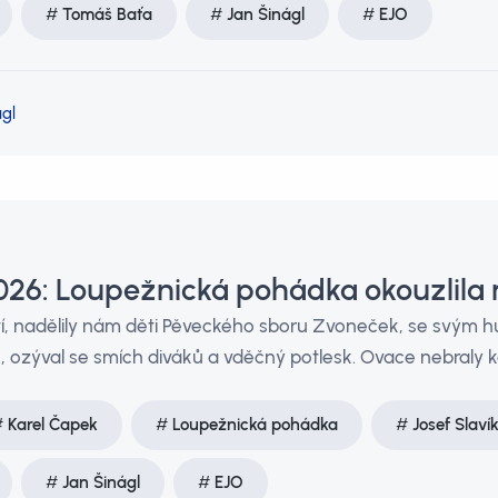
Tomáš Baťa
Jan Šinágl
EJO
gl
026: Loupežnická pohádka okouzlila m
í, nadělily nám děti Pěveckého sboru Zvoneček, se svým 
o, ozýval se smích diváků a vděčný potlesk. Ovace nebraly k
Karel Čapek
Loupežnická pohádka
Josef Slaví
Jan Šinágl
EJO