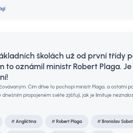
ágl
ákladních školách už od první třídy 
 to oznámil ministr Robert Plaga. Je
ní!
vávaným. Čím dříve to pochopí ministr Plaga, a ostatní poli
ci v dnešním propojeném světe zjišťují, jak je limituje neznal
Angličtina
Robert Plaga
Bronislav Sobo