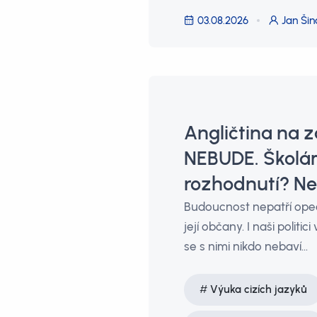
03.08.2026
Jan Šin
Angličtina na z
NEBUDE. Školám
rozhodnutí? Ne
Budoucnost nepatří opečo
její občany. I naši politi
se s nimi nikdo nebaví…
Výuka cizích jazyků