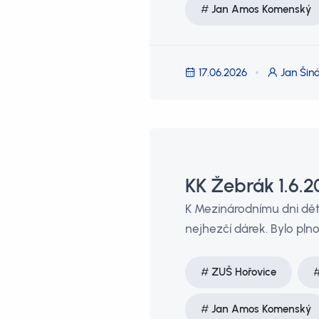
Jan Amos Komenský
17.06.2026
Jan Šiná
KK Žebrák 1.6.2
K Mezinárodnímu dni dět
nejhezčí dárek. Bylo pln
ZUŠ Hořovice
Jan Amos Komenský