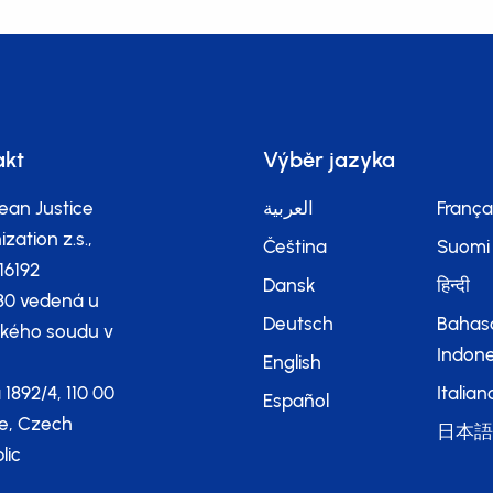
akt
Výběr jazyka
ean Justice
العربية
França
zation z.s.,
Čeština
Suomi
116192
Dansk
हिन्दी
80 vedená u
Deutsch
Bahas
kého soudu v
Indone
English
 1892/4, 110 00
Italian
Español
e, Czech
日本
lic