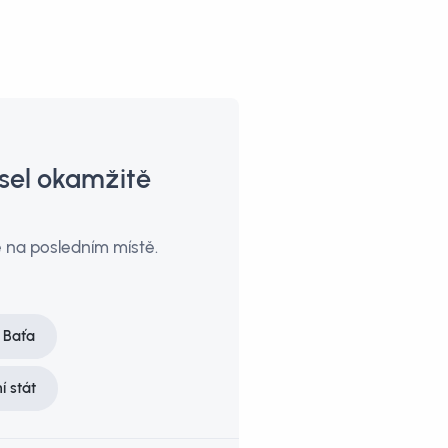
usel okamžitě
e na posledním místě.
 Baťa
í stát