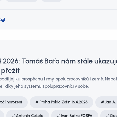
ágl
.4.2026: Tomáš Baťa nám stále ukazu
 přežít
sadil jej ku prospěchu firmy, spolupracovníků i země. Nepo
měli díky jeho systému spolupracovníci v sobě.
ročí narození
Praha Palác Žofín 16.4.2026
Jan A.
Antonín Cekota
Ivan Baťka FOSFA
Gab