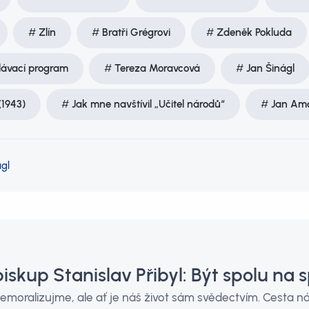
Zlín
Bratři Grégrovi
Zdeněk Pokluda
lávací program
Tereza Moravcová
Jan Šinágl
1943)
Jak mne navštívil „Učitel národů“
Jan Am
gl
biskup Stanislav Přibyl: Být spolu na 
emoralizujme, ale ať je náš život sám svědectvím. Cesta ná