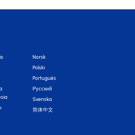
is
Norsk
Polski
Português
a
Русский
sia
Svenska
o
简体中文
語