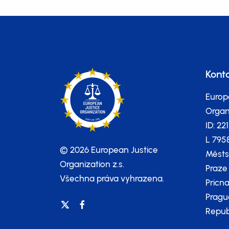
Kont
Europ
Organi
ID: 22
L 795
© 2026 European Justice
Městs
Organization z.s.
Praze
Všechna práva vyhrazena.
Pricna
Pragu
Repub