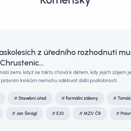
raskolesích z úředního rozhodnutí m
 Chrustenic…
aší zemi, když se takto chová k dětem, kdy jejich zájem j
 právním krokům nemohu sdělovat další podrobnosti.
Stavební úřad
Formální zákony
Tomáš
Jan Šinágl
EJO
MZV ČR
Právn