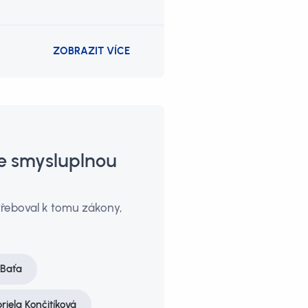
ZOBRAZIT VÍCE
je smysluplnou
třeboval k tomu zákony,
 Baťa
riela Končitíková