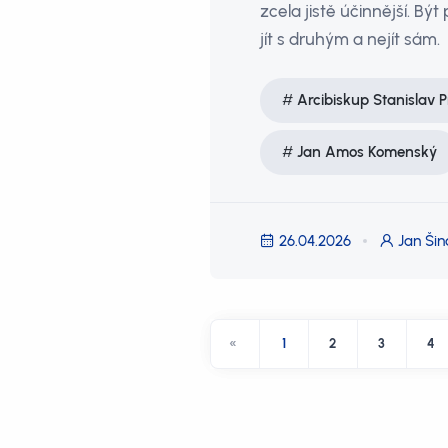
zcela jistě účinnější. Bý
jít s druhým a nejít sám.
Arcibiskup Stanislav P
Jan Amos Komenský
26.04.2026
Jan Šin
«
1
2
3
4