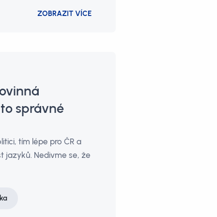
ZOBRAZIT VÍCE
povinná
 to správné
tici, tím lépe pro ČR a
ost jazyků. Nedivme se, že
tka