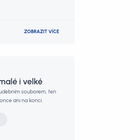
ZOBRAZIT VÍCE
alé i velké
hudebním souborem, ten
once ani na konci.
k