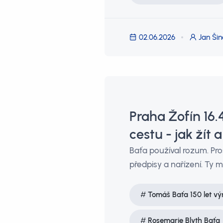
02.06.2026
Jan Šin
Praha Žofín 16
cestu - jak žít a
Baťa používal rozum. Pro
předpisy a nařízení. Ty 
Tomáš Baťa 150 let vý
Rosemarie Blyth Baťa