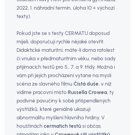
2022, 1. náhradní termín, úloha 10 + výchozí
texty).
Pokud jste se s testy CERMATU doposud
míjeli, doporučuji rychle nějaké otevřít.
Didaktické maturitní, máte-li doma ratolest
či vnuka v předmaturitním věku, nebo sady
přijímacích testů pro 5., 7. a 9. třídy. Možná i
vám při jejích procházení vytane na mysli
scéna ze slavného filmu
Čistá duše
, v níž
vidíme pracovní místo
Russella Crowea
, ty
podivné pavučiny k sobě přišpendlených
výstřižků, které geniálně ukazují
abnormalitu myšlení hlavního hrdiny. V
houštinách
cermatích testů
si občas
připadám jako v
Croweově síti výstřižků
.