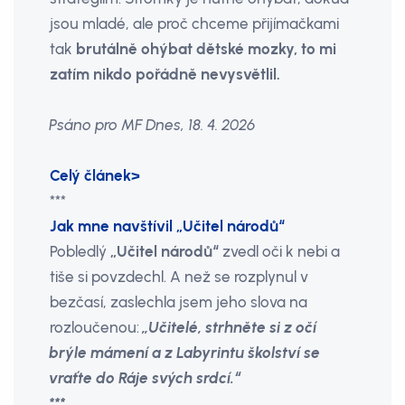
jsou mladé, ale proč chceme přijímačkami
tak
brutálně ohýbat dětské mozky, to mi
zatím nikdo pořádně nevysvětlil.
Psáno pro MF Dnes, 18. 4. 2026
Celý článek>
***
Jak mne navštívil „Učitel národů“
Pobledlý
„Učitel národů“
zvedl oči k nebi a
tiše si povzdechl. A než se rozplynul v
bezčasí, zaslechla jsem jeho slova na
rozloučenou:
„Učitelé, strhněte si z očí
brýle mámení a z Labyrintu školství se
vraťte do Ráje svých srdcí.“
***