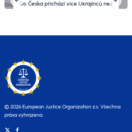
Do Česka přichází více Ukrajinců než
Ukrajinek. Slábne tím obrana země
a kde jsou ženy s dětmi?
© 2026 European Justice Organization z.s.
Všechna
práva vyhrazena.