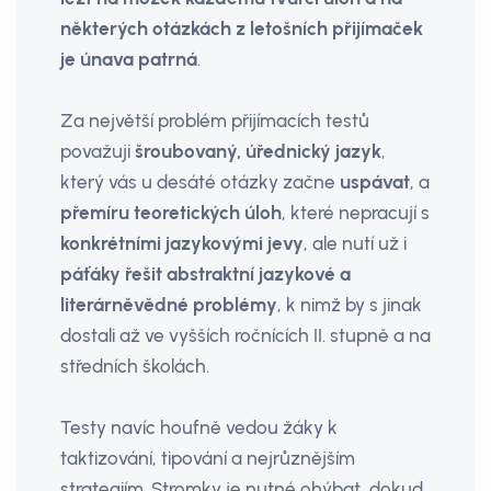
některých otázkách z letošních přijímaček
je únava patrná
.
Za největší problém přijímacích testů
považuji
šroubovaný, úřednický jazyk
,
který vás u desáté otázky začne
uspávat
, a
přemíru teoretických úloh
, které nepracují s
konkrétními jazykovými jevy
, ale nutí už i
páťáky řešit abstraktní jazykové a
literárněvědné problémy
, k nimž by s jinak
dostali až ve vyšších ročnících II. stupně a na
středních školách.
Testy navíc houfně vedou žáky k
taktizování, tipování a nejrůznějším
strategiím. Stromky je nutné ohýbat, dokud