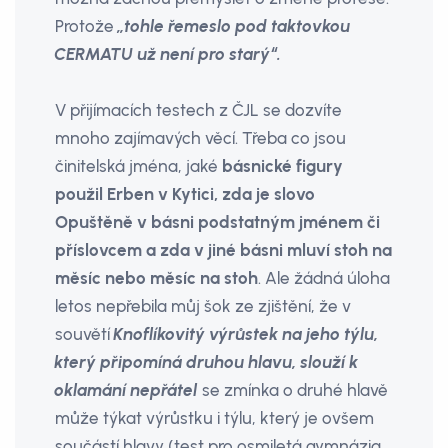
Protože
„tohle řemeslo pod taktovkou
CERMATU už není pro starý“.
V přijímacích testech z ČJL se dozvíte
mnoho zajímavých věcí. Třeba co jsou
činitelská jména, jaké
básnické figury
použil Erben v Kytici, zda je slovo
Opuštěně v básni podstatným jménem či
příslovcem a zda v jiné básni mluví stoh na
měsíc nebo měsíc na stoh
. Ale žádná úloha
letos nepřebila můj šok ze zjištění, že v
souvětí
Knoflíkovitý výrůstek na jeho týlu,
který připomíná druhou hlavu, slouží k
oklamání nepřátel
se zmínka o druhé hlavě
může týkat výrůstku i týlu, který je ovšem
součástí hlavy (test pro osmiletá gymnázia,