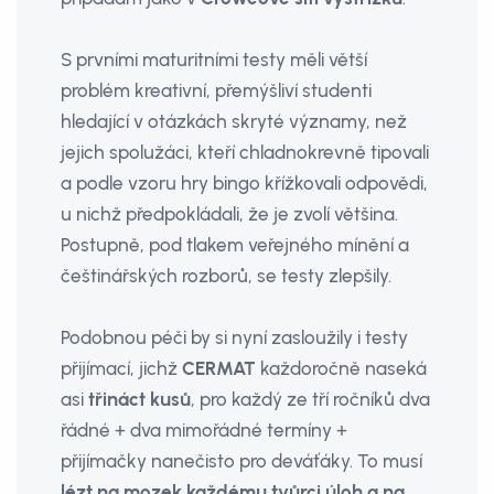
S prvními maturitními testy měli větší
problém kreativní, přemýšliví studenti
hledající v otázkách skryté významy, než
jejich spolužáci, kteří chladnokrevně tipovali
a podle vzoru hry bingo křížkovali odpovědi,
u nichž předpokládali, že je zvolí většina.
Postupně, pod tlakem veřejného mínění a
češtinářských rozborů, se testy zlepšily.
Podobnou péči by si nyní zasloužily i testy
přijímací, jichž
CERMAT
každoročně naseká
asi
třináct kusů
, pro každý ze tří ročníků dva
řádné + dva mimořádné termíny +
přijímačky nanečisto pro deváťáky. To musí
lézt na mozek každému tvůrci úloh a na