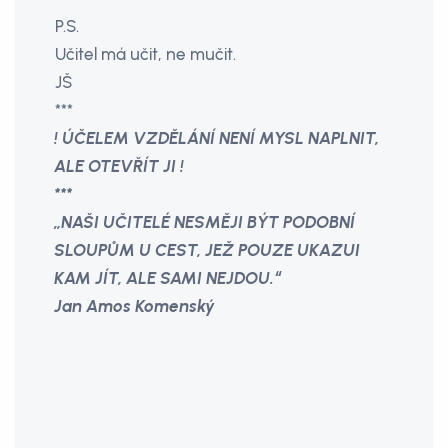
P.S.
Učitel má učit, ne mučit.
JŠ
***
! ÚČELEM VZDĚLÁNÍ NENÍ MYSL NAPLNIT,
ALE OTEVŘÍT JI !
***
„NAŠI UČITELÉ NESMĚJI BÝT PODOBNÍ
SLOUPŮM U CEST, JEŽ POUZE UKAZUI
KAM JÍT, ALE SAMI NEJDOU.“
Jan Amos Komenský