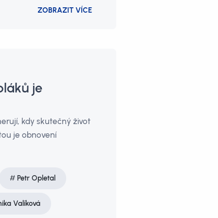
ZOBRAZIT VÍCE
láků je
nerují, kdy skutečný život
stou je obnovení
Petr Opletal
ika Valíková