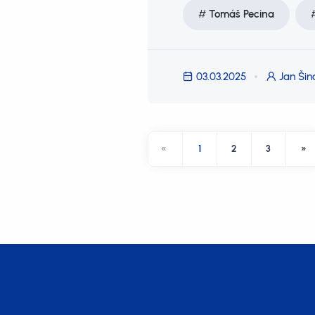
Tomáš Pecina
03.03.2025
Jan Šin
«
1
2
3
»