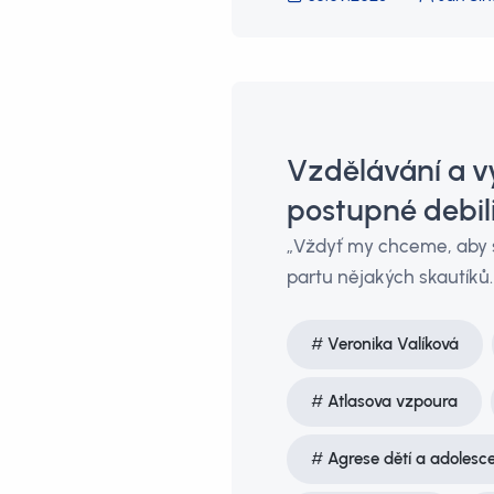
Vzdělávání a v
postupné debili
„Vždyť my chceme, aby s
partu nějakých skautíků
Veronika Valíková
Atlasova vzpoura
Agrese dětí a adolesc