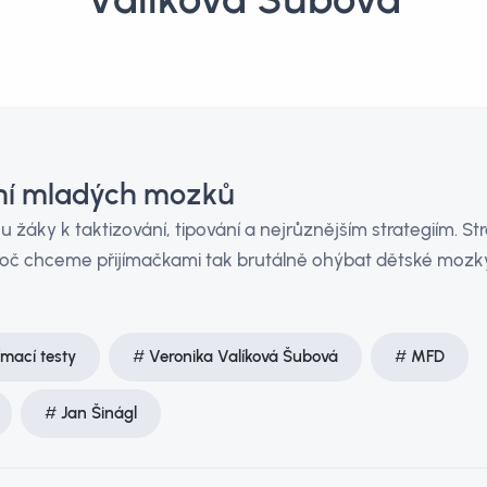
ání mladých mozků
 žáky k taktizování, tipování a nejrůznějším strategiím. S
roč chceme přijímačkami tak brutálně ohýbat dětské mozky,
jímací testy
Veronika Valíková Šubová
MFD
Jan Šinágl