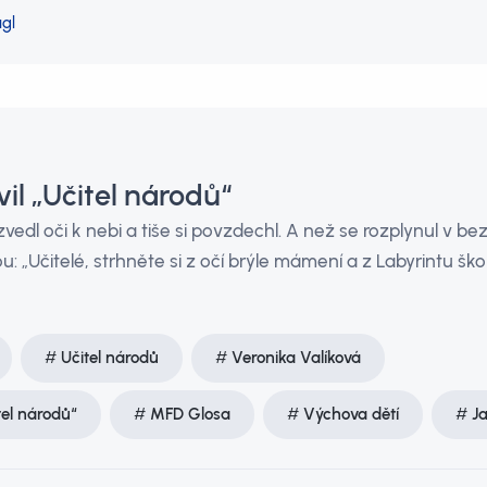
gl
il „Učitel národů“
zvedl oči k nebi a tiše si povzdechl. A než se rozplynul v be
: „Učitelé, strhněte si z očí brýle mámení a z Labyrintu škol
Učitel národů
Veronika Valíková
tel národů“
MFD Glosa
Výchova dětí
Ja