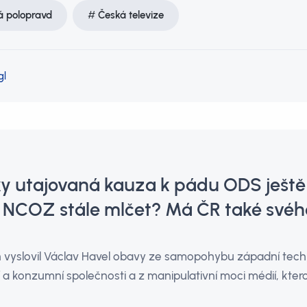
á polopravd
Česká televize
gl
ky utajovaná kauza k pádu ODS ještě
NCOZ stále mlčet? Má ČR také svéh
h vyslovil Václav Havel obavy ze samopohybu západní techni
a konzumní společnosti a z manipulativní moci médií, kter