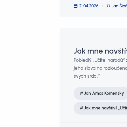
21.04.2026
Jan Šiná
Jak mne navštív
Pobledlý „Učitel národů“ 
jeho slova na rozloučenou
svých srdcí.“
Jan Amos Komenský
Jak mne navštívil „Uči