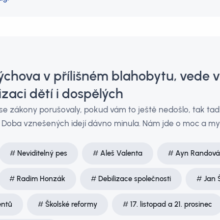
ýchova v přílišném blahobytu, vede 
zaci dětí i dospělých
e zákony porušovaly, pokud vám to ještě nedošlo, tak tad
. Doba vznešených idejí dávno minula. Nám jde o moc a mys
Neviditelný pes
Aleš Valenta
Ayn Randová
Radim Honzák
Debilizace společnosti
Jan 
entů
Školské reformy
17. listopad a 21. prosinec