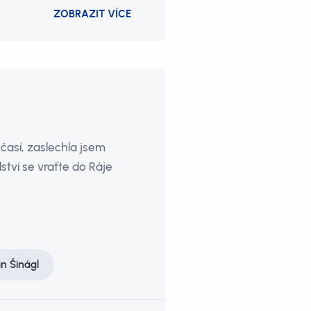
ZOBRAZIT VÍCE
zčasí, zaslechla jsem
ství se vraťte do Ráje
n Šinágl