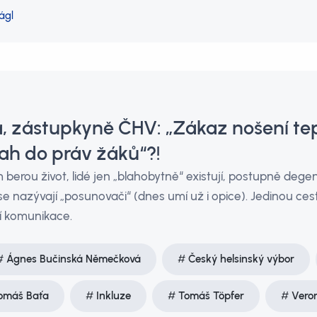
ágl
, zástupkyně ČHV: „Zákaz nošení tep
sah do práv žáků“?!
m berou život, lidé jen „blahobytně“ existují, postupně dege
se nazývají „posunovači“ (dnes umí už i opice). Jedinou ce
ní komunikace.
Ágnes Bučinská Němečková
Český helsinský výbor
omáš Baťa
Inkluze
Tomáš Töpfer
Veron