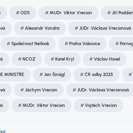
ů
ODS
MUDr. Viktor Vrecion
Jiří Podda
ová
Alexandr Vondra
JUDr. Václava Vrecionová
Společnost Netlook
Praha Vokovice
Pornog
vá
NCOZ
Karel Kryl
Václav Havel
NE MINISTŘE
Jan Šinágl
ČR volby 2025
ová
Jáchym Vrecion
JUDr. Václava Vrecionová
vá
MUDr. Viktor Vrecion
Vojtěch Vrecion
ágl