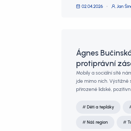
02.04.2026
Jan Šin
Ágnes Bučinská
protiprávní zá
Mobily a sociální sítě ná
jde mimo nich. Výstižně 
přirozené lidské, pozitiv
Děti a tepláky
Náš region
T