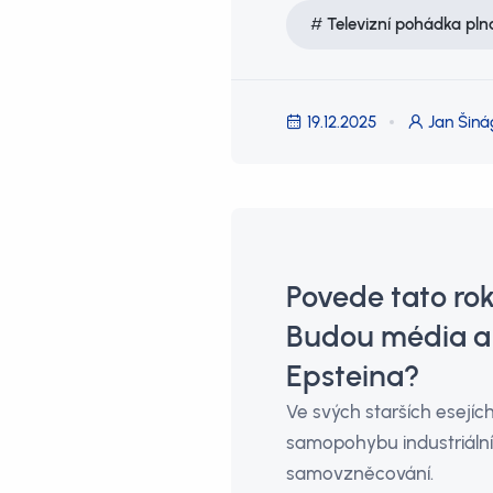
Televizní pohádka pln
19.12.2025
Jan Šiná
Povede tato ro
Budou média a 
Epsteina?
Ve svých starších esejíc
samopohybu industriální 
samovzněcování.