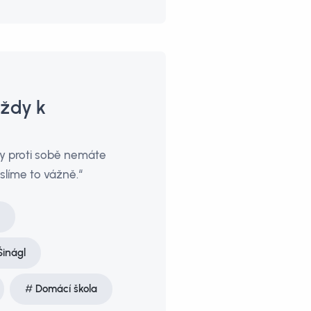
vždy k
y proti sobě nemáte
líme to vážně.“
Šinágl
Domácí škola