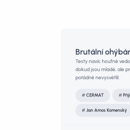
Brutální ohýb
Testy navíc houfně vedou
dokud jsou mladé, ale p
pořádně nevysvětlil.
CERMAT
Při
Jan Amos Komenský