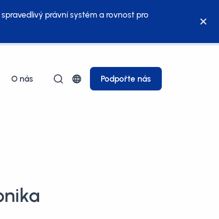
 spravedlivý právní systém a rovnost pro
O nás
Podpořte nás
onika