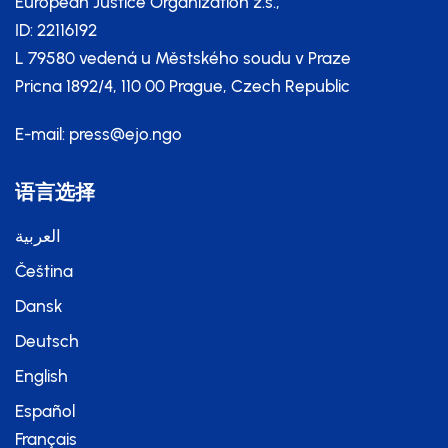
European Justice Organization z.s.,
ID: 22116192
L 79580 vedená u Městského soudu v Praze
Pricna 1892/4, 110 00 Prague, Czech Republic
E-mail:
press@ejo.ngo
语言选择
العربية
Čeština
Dansk
Deutsch
English
Español
Français