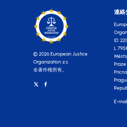
連絡
Europ
Organi
ID: 22
L 795
© 2026 European Justice
Městs
Organization z.s.
Praze
全著作権所有。
Pricna
Pragu
Repub
E-mai