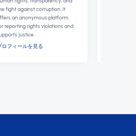
human rights, transparency, and
transpa
the fight against corruption. It
persecu
offers an anonymous platform
consiste
for reporting rights violations and
interest,
supports justice.
ambition
プロフィールを見る
プロフ