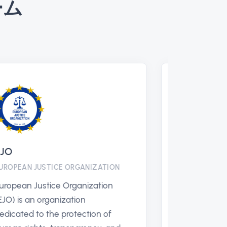
ーム
EJO
Jan Ši
EUROPEAN JUSTICE ORGANIZATION
INDEPEN
European Justice Organization
Jan Šin
(EJO) is an organization
activist
dedicated to the protection of
advocat