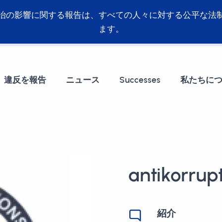
治の影響に関する報告は、すべての人々に対する公平な法
ます。
違反を報告
ニュース
Successes
私たちに
antikorrupt
紹介