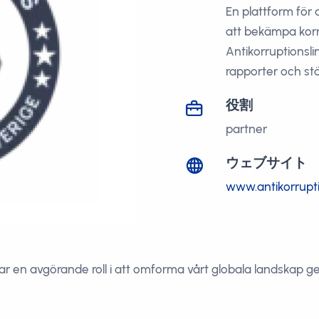
En plattform för
att bekämpa korr
Antikorruptionsli
rapporter och stä
役割
partner
ウェブサイト
www.antikorrupti
elar en avgörande roll i att omforma vårt globala landskap