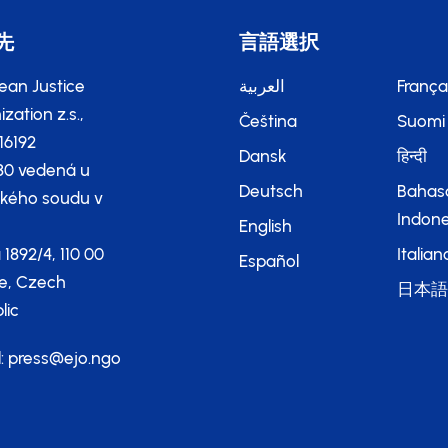
先
言語選択
ean Justice
العربية
França
zation z.s.,
Čeština
Suomi
116192
Dansk
हिन्दी
80 vedená u
Deutsch
Bahas
kého soudu v
Indone
English
 1892/4, 110 00
Italian
Español
e, Czech
日本
lic
l:
press@ejo.ngo