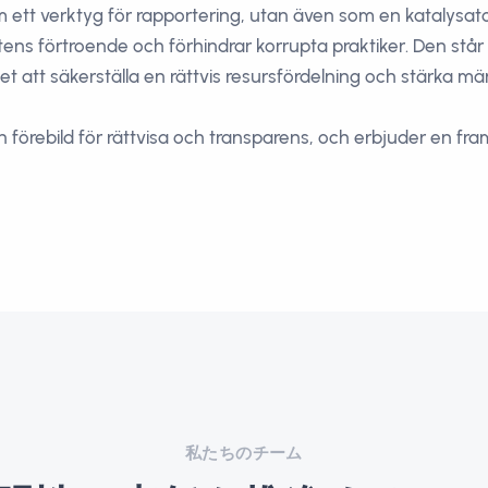
om ett verktyg för rapportering, utan även som en katalysa
etens förtroende och förhindrar korrupta praktiker. Den stå
et att säkerställa en rättvis resursfördelning och stärka män
n förebild för rättvisa och transparens, och erbjuder en fra
私たちのチーム