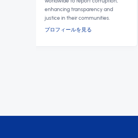
worldwide to report corruption,
enhancing transparency and
justice in their communities.
プロフィールを見る