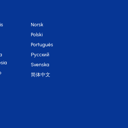
is
Norsk
Polski
Português
a
Русский
sia
Svenska
o
简体中文
語