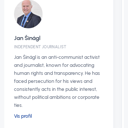
Pavla Vacková
CHAIRMAN OF THE EUROPEAN JUSTICE
ORGANIZATION (EJO)
Pavla Vacková is a prominent figure who
has proven she does not shy away from
political and corporate harassment. She
has long worked as an independent
journalist without any demand for
financial compensation.
Vis profil