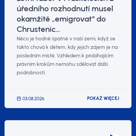
úředního rozhodnutí musel
okamžitě „emigrovat“ do
Chrustenic…
Něco je hodně špatně v naší zemi, když se
takto chová k dětem, kdy jejich zájem je na
posledním místě. Vzhledem k probíhajícím
právním krokům nemohu sdělovat další
podrobnosti.
POKAŻ WIĘCEJ
03.08.2026