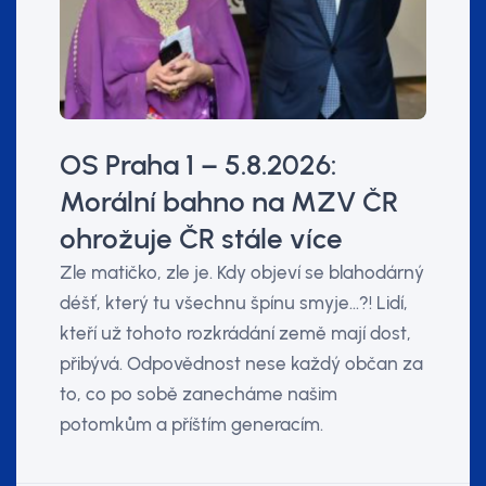
OS Praha 1 – 5.8.2026:
Morální bahno na MZV ČR
ohrožuje ČR stále více
Zle matičko, zle je. Kdy objeví se blahodárný
déšť, který tu všechnu špínu smyje…?! Lidí,
kteří už tohoto rozkrádání země mají dost,
přibývá. Odpovědnost nese každý občan za
to, co po sobě zanecháme našim
potomkům a příštím generacím.