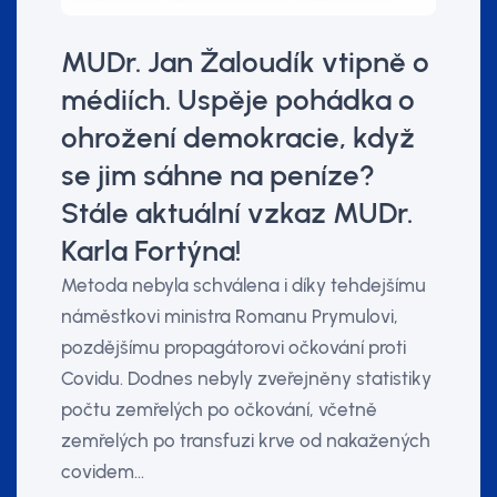
MUDr. Jan Žaloudík vtipně o
médiích. Uspěje pohádka o
ohrožení demokracie, když
se jim sáhne na peníze?
Stále aktuální vzkaz MUDr.
Karla Fortýna!
Metoda nebyla schválena i díky tehdejšímu
náměstkovi ministra Romanu Prymulovi,
pozdějšímu propagátorovi očkování proti
Covidu. Dodnes nebyly zveřejněny statistiky
počtu zemřelých po očkování, včetně
zemřelých po transfuzi krve od nakažených
covidem…