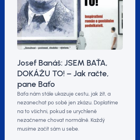
Josef Banáš: JSEM BAŤA,
DOKÁŽU TO! – Jak račte,
pane Baťo
Baťa nám stále ukazuje cestu, jak žít, a
nezanechat po sobě jen zkázu. Doplatíme
na to všichni, pokud se urychleně
nezačneme chovat normálně. Každý
musíme začít sám u sebe.