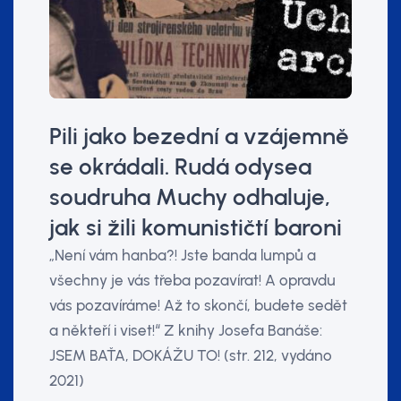
Pili jako bezední a vzájemně
se okrádali. Rudá odysea
soudruha Muchy odhaluje,
jak si žili komunističtí baroni
„Není vám hanba?! Jste banda lumpů a
všechny je vás třeba pozavírat! A opravdu
vás pozavíráme! Až to skončí, budete sedět
a někteří i viset!“ Z knihy Josefa Banáše:
JSEM BAŤA, DOKÁŽU TO! (str. 212, vydáno
2021)