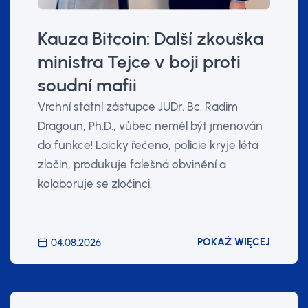
Kauza Bitcoin: Další zkouška
ministra Tejce v boji proti
soudní mafii
Vrchní státní zástupce JUDr. Bc. Radim
Dragoun, Ph.D., vůbec neměl být jmenován
do funkce! Laicky řečeno, policie kryje léta
zločin, produkuje falešná obvinění a
kolaboruje se zločinci.
POKAŻ WIĘCEJ
04.08.2026