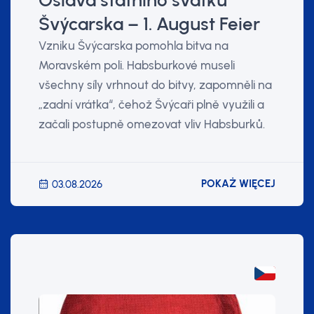
Oslava státního svátku
Švýcarska – 1. August Feier
Vzniku Švýcarska pomohla bitva na
Moravském poli. Habsburkové museli
všechny síly vrhnout do bitvy, zapomněli na
„zadní vrátka“, čehož Švýcaři plně využili a
začali postupně omezovat vliv Habsburků.
POKAŻ WIĘCEJ
03.08.2026