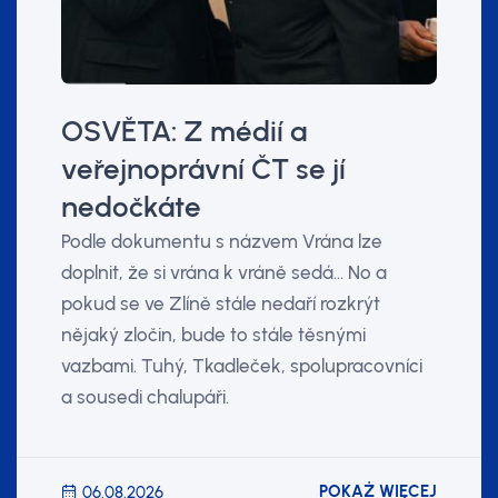
OSVĚTA: Z médií a
veřejnoprávní ČT se jí
nedočkáte
Podle dokumentu s názvem Vrána lze
doplnit, že si vrána k vráně sedá... No a
pokud se ve Zlíně stále nedaří rozkrýt
nějaký zločin, bude to stále těsnými
vazbami. Tuhý, Tkadleček, spolupracovníci
a sousedi chalupáři.
POKAŻ WIĘCEJ
06.08.2026