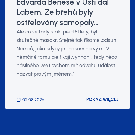
Edvarda Beneše v Ústí dal
Labem. Ze břehů byly
ostřelovány samopaly…
Ale co se tady stalo před 81 lety, byl
skutečně masakr. Stejně tak říkáme ‚odsun‘
Němců, jako kdyby jeli někam na výlet. V
němčině tomu ale říkají ‚vyhnání‘, tedy něco
násilného. Měli bychom mít odvahu událost
nazvat pravým jménem.“
POKAŻ WIĘCEJ
02.08.2026