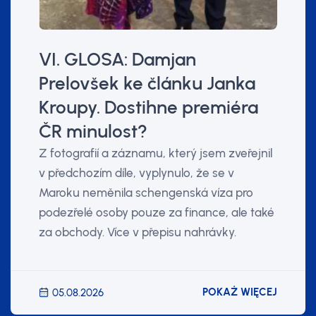
VI. GLOSA: Damjan
Prelovšek ke článku Janka
Kroupy. Dostihne premiéra
ČR minulost?
Z fotografií a záznamu, který jsem zveřejnil
v předchozím díle, vyplynulo, že se v
Maroku neměnila schengenská víza pro
podezřelé osoby pouze za finance, ale také
za obchody. Více v přepisu nahrávky.
POKAŻ WIĘCEJ
05.08.2026