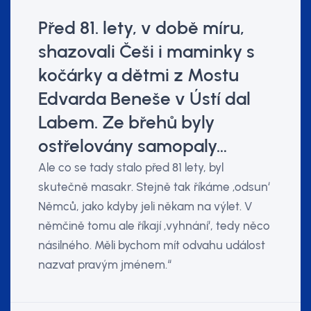
Před 81. lety, v době míru,
shazovali Češi i maminky s
kočárky a dětmi z Mostu
Edvarda Beneše v Ústí dal
Labem. Ze břehů byly
ostřelovány samopaly…
Ale co se tady stalo před 81 lety, byl
skutečně masakr. Stejně tak říkáme ‚odsun‘
Němců, jako kdyby jeli někam na výlet. V
němčině tomu ale říkají ‚vyhnání‘, tedy něco
násilného. Měli bychom mít odvahu událost
nazvat pravým jménem.“