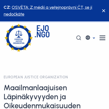
CZ:
OSVĚTA: Z médií a veřejnoprávní ČT, se jí
nedočkáte
EUROPEAN JUSTICE ORGANIZATION
Maailmanlaajuisen
Läpinäkyvyyden ja
Oikeudenmukaisuuden