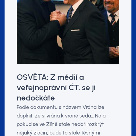
OSVĚTA: Z médií a
veřejnoprávní ČT, se jí
nedočkáte
Podle dokumentu s názvem Vrána lze
doplnit, že si vrána k vráně sedá... No a
pokud se ve Zlíně stále nedaří rozkrýt
nějaký zločin, bude to stále těsnými