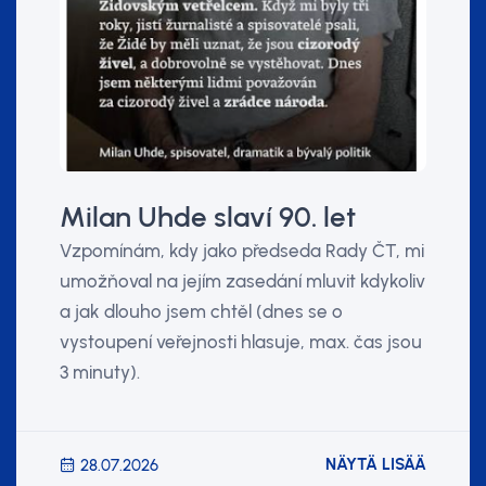
Milan Uhde slaví 90. let
Vzpomínám, kdy jako předseda Rady ČT, mi
umožňoval na jejím zasedání mluvit kdykoliv
a jak dlouho jsem chtěl (dnes se o
vystoupení veřejnosti hlasuje, max. čas jsou
3 minuty).
NÄYTÄ LISÄÄ
28.07.2026