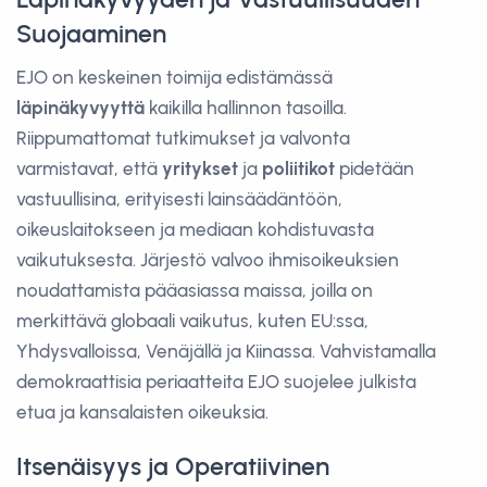
Suojaaminen
EJO on keskeinen toimija edistämässä
läpinäkyvyyttä
kaikilla hallinnon tasoilla.
Riippumattomat tutkimukset ja valvonta
varmistavat, että
yritykset
ja
poliitikot
pidetään
vastuullisina, erityisesti lainsäädäntöön,
oikeuslaitokseen ja mediaan kohdistuvasta
vaikutuksesta. Järjestö valvoo ihmisoikeuksien
noudattamista pääasiassa maissa, joilla on
merkittävä globaali vaikutus, kuten EU:ssa,
Yhdysvalloissa, Venäjällä ja Kiinassa. Vahvistamalla
demokraattisia periaatteita EJO suojelee julkista
etua ja kansalaisten oikeuksia.
Itsenäisyys ja Operatiivinen