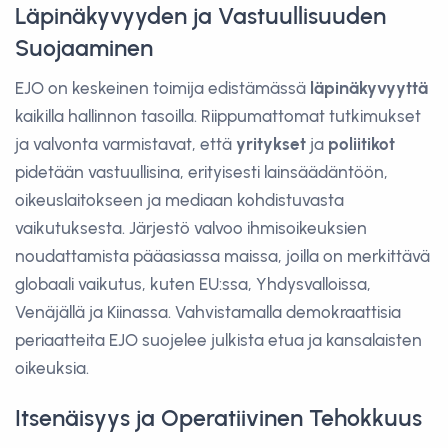
Läpinäkyvyyden ja Vastuullisuuden
Suojaaminen
EJO on keskeinen toimija edistämässä
läpinäkyvyyttä
kaikilla hallinnon tasoilla. Riippumattomat tutkimukset
ja valvonta varmistavat, että
yritykset
ja
poliitikot
pidetään vastuullisina, erityisesti lainsäädäntöön,
oikeuslaitokseen ja mediaan kohdistuvasta
vaikutuksesta. Järjestö valvoo ihmisoikeuksien
noudattamista pääasiassa maissa, joilla on merkittävä
globaali vaikutus, kuten EU:ssa, Yhdysvalloissa,
Venäjällä ja Kiinassa. Vahvistamalla demokraattisia
periaatteita EJO suojelee julkista etua ja kansalaisten
oikeuksia.
Itsenäisyys ja Operatiivinen Tehokkuus