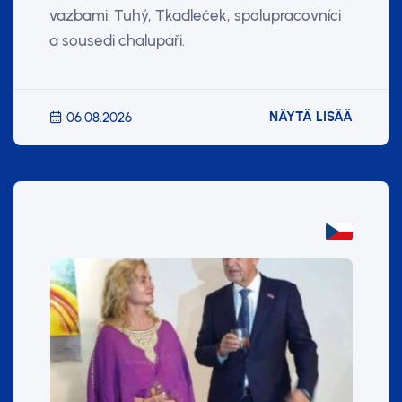
vazbami. Tuhý, Tkadleček, spolupracovníci
a sousedi chalupáři.
NÄYTÄ LISÄÄ
06.08.2026