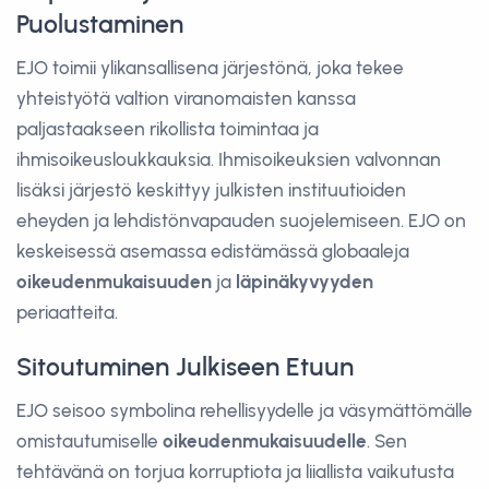
Puolustaminen
EJO toimii ylikansallisena järjestönä, joka tekee
yhteistyötä valtion viranomaisten kanssa
paljastaakseen rikollista toimintaa ja
ihmisoikeusloukkauksia. Ihmisoikeuksien valvonnan
lisäksi järjestö keskittyy julkisten instituutioiden
eheyden ja lehdistönvapauden suojelemiseen. EJO on
keskeisessä asemassa edistämässä globaaleja
oikeudenmukaisuuden
ja
läpinäkyvyyden
periaatteita.
Sitoutuminen Julkiseen Etuun
EJO seisoo symbolina rehellisyydelle ja väsymättömälle
omistautumiselle
oikeudenmukaisuudelle
. Sen
tehtävänä on torjua korruptiota ja liiallista vaikutusta