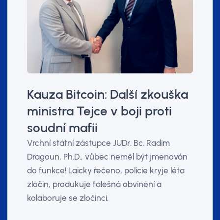
Kauza Bitcoin: Další zkouška
ministra Tejce v boji proti
soudní mafii
Vrchní státní zástupce JUDr. Bc. Radim
Dragoun, Ph.D., vůbec neměl být jmenován
do funkce! Laicky řečeno, policie kryje léta
zločin, produkuje falešná obvinění a
kolaboruje se zločinci.