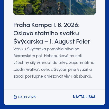
Praha Kampa 1. 8. 2026:
Oslava státního svátku
Švýcarska – 1. August Feier
Vzniku Švýcarska pomohla bitva na
Moravském poli. Habsburkové museli
všechny síly vrhnout do bitvy, zapomněli na
„zadní vrátka“, čehož Švýcaři plně využili a
začali postupně omezovat vliv Habsburků.
NÄYTÄ LISÄÄ
03.08.2026