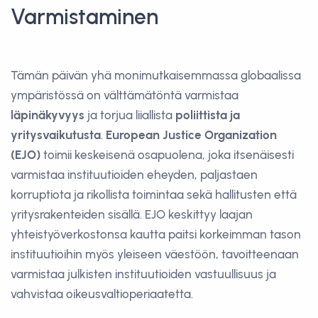
Varmistaminen
Tämän päivän yhä monimutkaisemmassa globaalissa
ympäristössä on välttämätöntä varmistaa
läpinäkyvyys
ja torjua liiallista
poliittista ja
yritysvaikutusta
.
European Justice Organization
(EJO)
toimii keskeisenä osapuolena, joka itsenäisesti
varmistaa instituutioiden eheyden, paljastaen
korruptiota ja rikollista toimintaa sekä hallitusten että
yritysrakenteiden sisällä. EJO keskittyy laajan
yhteistyöverkostonsa kautta paitsi korkeimman tason
instituutioihin myös yleiseen väestöön, tavoitteenaan
varmistaa julkisten instituutioiden vastuullisuus ja
vahvistaa oikeusvaltioperiaatetta.