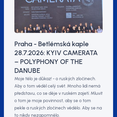
Praha - Betlémská kaple
28.7.2026: KYIV CAMERATA
– POLYPHONY OF THE
DANUBE
Moje tělo je důkaz! - o ruských zločinech.
Aby o tom věděl celý svět. Mnoho lidí nemá
představu, co se děje v ruském zajetí. Mluvit
o tom je moje povinnost, aby se o tom
pekle a ruských zločinech vědělo. Aby se na
to nikdy nezapomnělo.