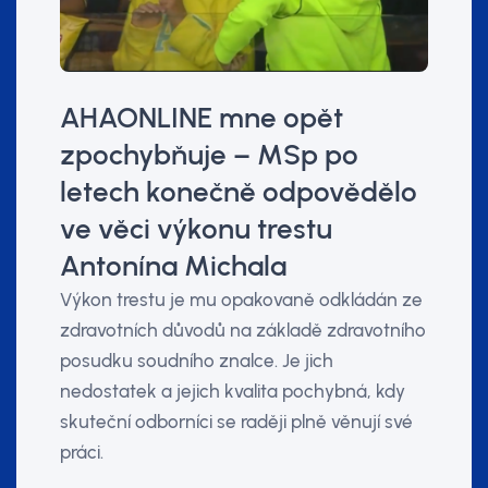
AHAONLINE mne opět
zpochybňuje – MSp po
letech konečně odpovědělo
ve věci výkonu trestu
Antonína Michala
Výkon trestu je mu opakovaně odkládán ze
zdravotních důvodů na základě zdravotního
posudku soudního znalce. Je jich
nedostatek a jejich kvalita pochybná, kdy
skuteční odborníci se raději plně věnují své
práci.