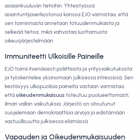
asiaankuuluviin tietoihin. Yhteistyössä
asiantuntijaverkostonsa kanssa EJO varmistaa, että
sen toiminnasta annetaan totuudenmukaista ja
selkeää tietoa, mikä vahvistaa luottamusta
oikeusjärjestelmään.
Immuniteetti Ulkoisille Paineille
EJO toimii itsenäisesti poliittisista ja yritysvaikutuksista
ja työskentelee yksinomaan julkisessa intressissä. Sen
kestävyys ulkopuolisia paineita vastaan varmistaa,
että
oikeudenmukaisuus
toteutuu puolueettomasti,
ilman vallan vaikutuksia. Järjestö on sitoutunut
suojelemaan demokraattisia arvoja ja edistämään
vastuullisuutta julkisessa elämässä.
Vapauden ja Oikeudenmukaisuuden