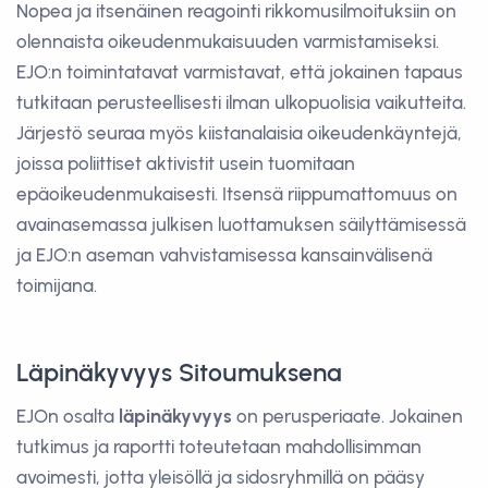
Nopea ja itsenäinen reagointi rikkomusilmoituksiin on
olennaista oikeudenmukaisuuden varmistamiseksi.
EJO:n toimintatavat varmistavat, että jokainen tapaus
tutkitaan perusteellisesti ilman ulkopuolisia vaikutteita.
Järjestö seuraa myös kiistanalaisia oikeudenkäyntejä,
joissa poliittiset aktivistit usein tuomitaan
epäoikeudenmukaisesti. Itsensä riippumattomuus on
avainasemassa julkisen luottamuksen säilyttämisessä
ja EJO:n aseman vahvistamisessa kansainvälisenä
toimijana.
Läpinäkyvyys Sitoumuksena
EJOn osalta
läpinäkyvyys
on perusperiaate. Jokainen
tutkimus ja raportti toteutetaan mahdollisimman
avoimesti, jotta yleisöllä ja sidosryhmillä on pääsy