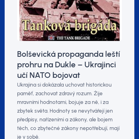
Bolševická propaganda leští
prohru na Dukle – Ukrajinci
učí NATO bojovat
Ukrajina si dokázala uchovat historickou
paměť, zachovat zdravý rozum. Žije
mravními hodnotami, bojuje za ně, i za
zbytek světa. Hodnoty se nevytvářejí jen
předpisy, nařízeními a zákony, ale bojem
těch, co zbytečné zákony nepotřebují, mají
je v sobě.