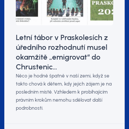
Letní tábor v Praskolesích z
úředního rozhodnutí musel
okamžitě „emigrovat“ do
Chrustenic…
Něco je hodně špatně v naší zemi, když se
takto chová k dětem, kdy jejich zájem je na
posledním místě. Vzhledem k probíhajícím
právním krokům nemohu sdělovat další
podrobnosti.