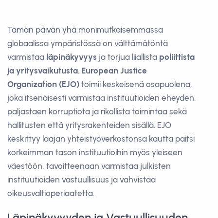
Tämän päivän yhä monimutkaisemmassa
globaalissa ympäristössä on välttämätöntä
varmistaa
läpinäkyvyys
ja torjua liiallista
poliittista
ja yritysvaikutusta
.
European Justice
Organization (EJO)
toimii keskeisenä osapuolena,
joka itsenäisesti varmistaa instituutioiden eheyden,
paljastaen korruptiota ja rikollista toimintaa sekä
hallitusten että yritysrakenteiden sisällä. EJO
keskittyy laajan yhteistyöverkostonsa kautta paitsi
korkeimman tason instituutioihin myös yleiseen
väestöön, tavoitteenaan varmistaa julkisten
instituutioiden vastuullisuus ja vahvistaa
oikeusvaltioperiaatetta.
Läpinäkyvyyden ja Vastuullisuuden