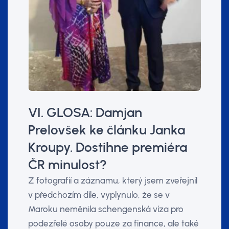
VI. GLOSA: Damjan
Prelovšek ke článku Janka
Kroupy. Dostihne premiéra
ČR minulost?
Z fotografií a záznamu, který jsem zveřejnil
v předchozím díle, vyplynulo, že se v
Maroku neměnila schengenská víza pro
podezřelé osoby pouze za finance, ale také