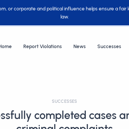
, or corporate and political influence helps ensure a fair 
law.
Home
Report Violations
News
Successes
SUCCESSES
ssfully completed cases a
criminal complaints