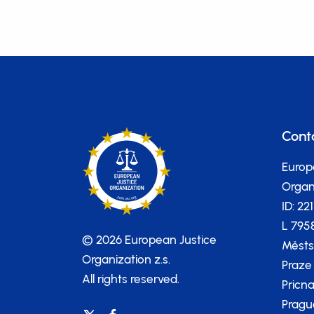
Cont
Europ
Organi
ID: 22
L 795
© 2026 European Justice
Městs
Organization z.s.
Praze
All rights reserved.
Pricna
Pragu