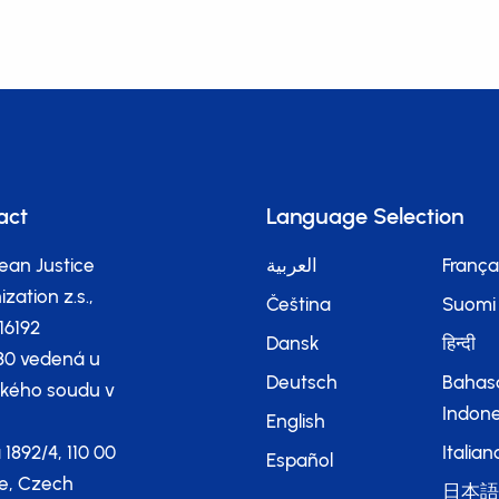
act
Language Selection
ean Justice
العربية
França
zation z.s.,
Čeština
Suomi
116192
Dansk
हिन्दी
80 vedená u
Deutsch
Bahas
kého soudu v
Indone
English
 1892/4, 110 00
Italian
Español
e, Czech
日本