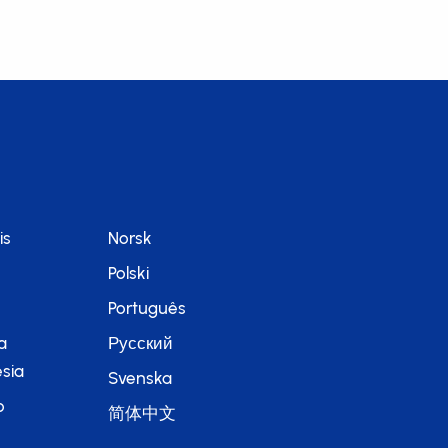
is
Norsk
Polski
Português
a
Русский
sia
Svenska
o
简体中文
語