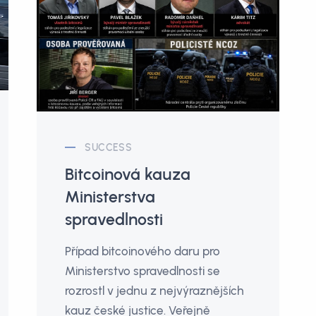
SUCCESS
Bitcoinová kauza
Ministerstva
spravedlnosti
Případ bitcoinového daru pro
Ministerstvo spravedlnosti se
rozrostl v jednu z nejvýraznějších
kauz české justice. Veřejně