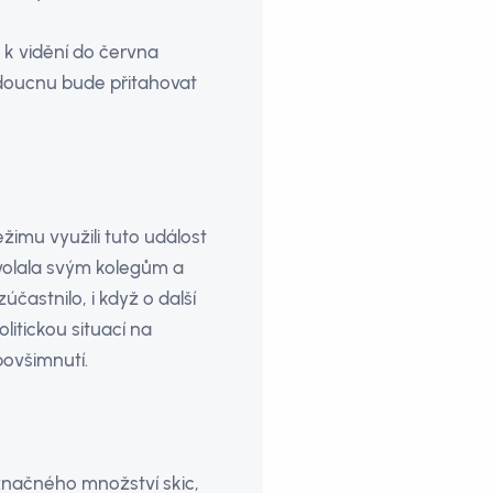
 k vidění do června
udoucnu bude přitahovat
ežimu využili tuto událost
olala svým kolegům a
účastnilo, i když o další
itickou situací na
ovšimnutí.
značného množství skic,