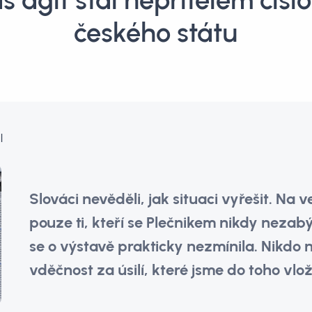
s agit stal nepřítelem čísl
českého státu
l
Slováci nevěděli, jak situaci vyřešit. Na v
pouze ti, kteří se Plečnikem nikdy nezab
se o výstavě prakticky nezmínila. Nikdo 
vděčnost za úsilí, které jsme do toho vloži