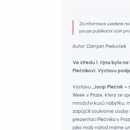
Za informace uvedené na t
pouze publikační účet pro
Autor: Damjan Prelovšek
Ve středu 1. října byla 
Plečnikovi. Výstavu podpo
Výstavu
„Josip Plečnik –
Week v Praze, který se spe
množství kusů nábytku, mod
zapůjčili soukromé osoby i
prezentaci Plečnika v Praze
jako malý národ máme u