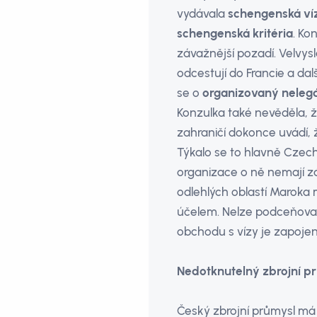
vydávala
schengenská ví
schengenská kritéria
. Ko
závažnější pozadí. Velvysl
odcestují do Francie a dal
se o
organizovaný nelegá
Konzulka také nevěděla, 
zahraničí dokonce uvádí,
Týkalo se to hlavně Cze
organizace o ně nemají zá
odlehlých oblastí Maroka m
účelem. Nelze podceňova
obchodu s vízy je zapojen
Nedotknutelný zbrojní p
Český zbrojní průmysl má 