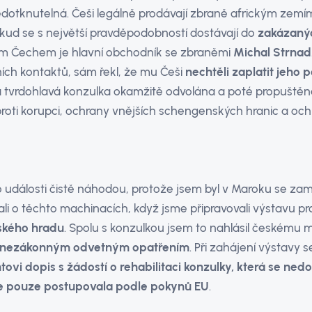
nedotknutelná. Češi legálně prodávají zbraně africkým zemí
d se s největší pravděpodobností dostávají do
zakázanýc
ím Čechem je hlavní obchodník se zbraněmi
Michal Strnad
ích kontaktů, sám řekl, že mu Češi
nechtěli zaplatit jeho p
a tvrdohlavá konzulka okamžitě odvolána a poté propuštěna
 proti korupci, ochrany vnějších schengenských hranic a o
o události čistě náhodou, protože jsem byl v Maroku se za
ali o těchto machinacích, když jsme připravovali výstavu pr
žského hradu
. Spolu s konzulkou jsem to nahlásil českému m
nezákonným odvetným opatřením
. Při zahájení výstavy 
ovi dopis s žádostí o rehabilitaci konzulky, která se ned
ale pouze postupovala podle pokynů EU
.