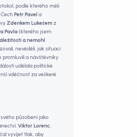
otokol, podle kterého měli
, Čech
Petr Pavel
a
avy
Zdenkem Lukešem
z
ra Pavla
(kterého jsem
áležitostí a nemohl
zovali, nevěděli, jak situaci
k promluvili a návštěvníky
álosti udělala politické
menší vděčnost za veškeré
 svého působení jako
anectví.
Viktor Lorenc
,
al vyvíjet tlak, aby