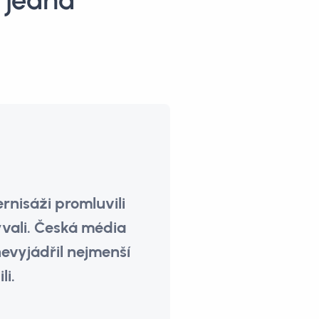
o jedna
ernisáži promluvili
ývali. Česká média
nevyjádřil nejmenší
li.