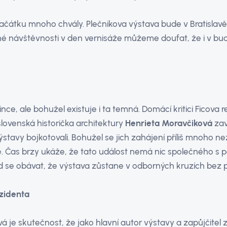
ačátku mnoho chvály. Plečnikova výstava bude v Bratislavě
dné návštěvnosti v den vernisáže můžeme doufat, že i v b
ince, ale bohužel existuje i ta temná. Domácí kritici Ficova r
lovenská historička architektury
Henrieta Moravčiková
zav
ýstavy bojkotovali. Bohužel se jich zahájení příliš mnoho nez
 Čas brzy ukáže, že tato událost nemá nic společného s pol
d se obávat, že výstava zůstane v odborných kruzích bez p
zidenta
e skutečnost, že jako hlavní autor výstavy a zapůjčitel 