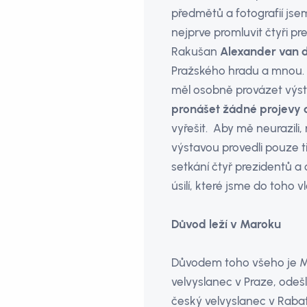
předmětů a fotografií jsem
nejprve promluvit čtyři pre
Rakušan
Alexander van d
Pražského hradu a mnou. 
měl osobně provázet výst
pronášet žádné projevy 
vyřešit. Aby mě neurazili, 
výstavou provedli pouze ti
setkání čtyř prezidentů a 
úsilí, které jsme do toho vlo
Důvod leží v Maroku
Důvodem toho všeho je 
velvyslanec v Praze, odeš
český velvyslanec v Rabatu,