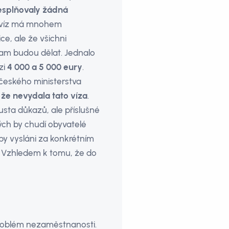
esplňovaly žádná
ní víz má mnohem
ce, ale že všichni
 tam budou dělat. Jednalo
zi
4 000 a 5 000 eury
.
českého ministerstva
 že nevydala tato víza
.
usta důkazů, ale příslušné
ých by chudí obyvatelé
opy vysláni za konkrétním
. Vzhledem k tomu, že do
 problém nezaměstnanosti.