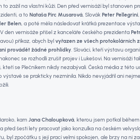
 to zažil na vlastní kůži. Den před vernisáží byl stanoven pr
zidenti, a to
Nataša Pirc Musarová
, Slovák
Peter Pellegrini
er Belen
, a poté měla následovat krátká prezentace výst
V den vernisáže přišel z kanceláře českého prezidenta
Pet
avou) příkaz, abych byl
vyřazen ze všech protokolárních z
ani provádět žádné prohlídky
. Slováci, kteří výstavu organi
nakonec se rozhodli zrušit projev i Lukešovi. Na vernisáži ta
, kteří se Plečnikem nikdy nezabývali. Česká média z této ud
o výstavě se prakticky nezmínila. Nikdo nevyjádřil ani nej
žili.
Maroko, kam
Jana Chaloupková
, kterou jsem potkal během
la před šesti lety pracovat jako konzulka na českém velvysl
 byl zpočátku s její prací velmi spokojen, ale brzy na ni zač