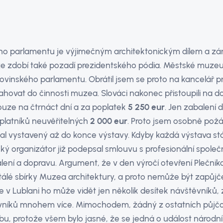
ého parlamentu je výjimečným architektonickým dílem a z
 že zdobí také pozadí prezidentského pódia. Městské muzeu
ovinského parlamentu. Obrátil jsem se proto na kancelář pr
sahovat do činnosti muzea. Slováci nakonec přistoupili n
pouze na čtrnáct dní a za poplatek
5 250 eur
. Jen zabalení d
latníků neuvěřitelných
2 000 eur
. Proto jsem osobně požá
tal vystavený až do konce výstavy. Kdyby každá výstava stál
ký organizátor již podepsal smlouvu s profesionální spole
lení a dopravu. Argument, že v den výročí otevření Plečni
tálé sbírky Muzea architektury, a proto nemůže být zapůjče
že v Lublani ho může vidět jen několik desítek návštěvníků,
vníků mnohem více. Mimochodem, žádný z ostatních půjč
u, protože všem bylo jasné, že se jedná o událost národ