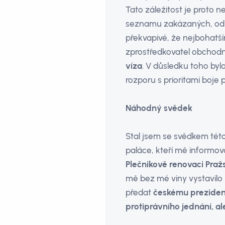
Tato záležitost je proto 
seznamu zakázaných, odku
překvapivé, že nejbohatš
zprostředkovatel obchodn
víza
. V důsledku toho byl
rozporu s prioritami boje
Náhodný svědek
Stal jsem se svědkem tét
paláce, kteří mě informov
Plečnikově renovaci Pra
mě bez mé viny vystavilo
předat
českému prezident
protiprávního jednání, 