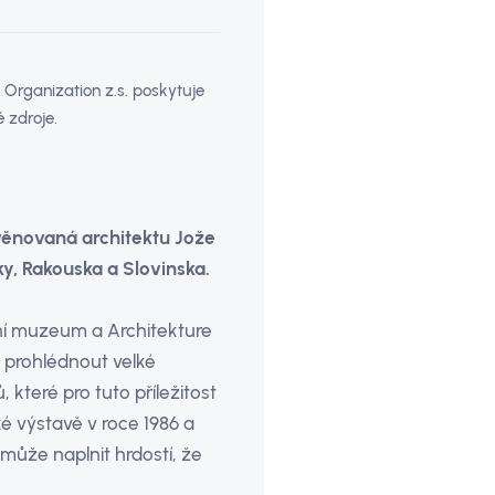
Organization z.s. poskytuje
 zdroje.
 věnovaná architektu Jože
ky, Rakouska a Slovinska.
ní muzeum a Architekture
e prohlédnout velké
které pro tuto příležitost
ké výstavě v roce 1986 a
 může naplnit hrdostí, že