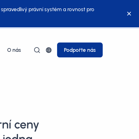
 spravedlivý právní systém a rovnost pro
O nás
Podpořte nás
rní ceny