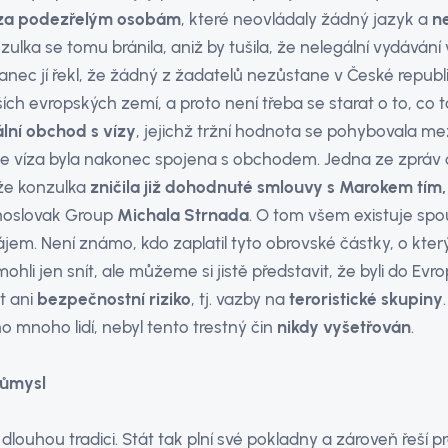
za
podezřelým osobám
, které neovládaly žádný jazyk a
n
nzulka se tomu bránila, aniž by tušila, že nelegální vydává
anec jí řekl, že žádný z žadatelů nezůstane v České republi
ších evropských zemí, a proto není třeba se starat o to, co
lní obchod s vízy
, jejichž tržní hodnota se pohybovala me
že víza byla nakonec spojena s obchodem. Jedna ze zpráv 
 že konzulka
zničila již dohodnuté smlouvy s Marokem tím,
choslovak Group
Michala Strnada
. O tom všem existuje spo
jem. Není známo, kdo zaplatil tyto obrovské částky, o kter
ohli jen snít, ale můžeme si jistě představit, že byli do Evr
t ani
bezpečnostní riziko
, tj. vazby na
teroristické skupiny
o mnoho lidí, nebyl tento trestný čin
nikdy vyšetřován
.
růmysl
dlouhou tradici. Stát tak plní své pokladny a zároveň řeší