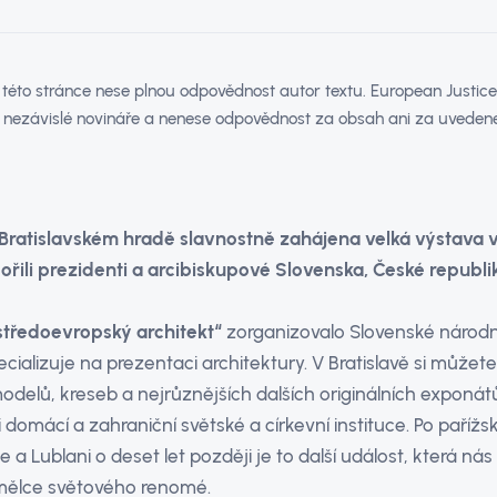
éto stránce nese plnou odpovědnost autor textu. European Justice 
 nezávislé novináře a nenese odpovědnost za obsah ani za uvedené
na Bratislavském hradě slavnostně zahájena velká výstava
řili prezidenti a arcibiskupové Slovenska, České republi
 středoevropský architekt“
zorganizovalo Slovenské národ
cializuje na prezentaci architektury. V Bratislavě si můžet
elů, kreseb a nejrůznějších dalších originálních exponátů, 
 domácí a zahraniční světské a církevní instituce. Po pařížs
 a Lublani o deset let později je to další událost, která nás
mělce světového renomé.