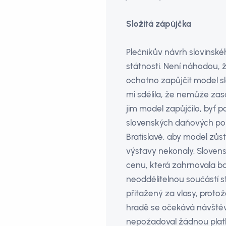
Složitá zápůjčka
Plečnikův návrh slovinsk
státnosti. Není náhodou,
ochotno zapůjčit model sl
mi sdělila, že nemůže za
jim model zapůjčilo, byť 
slovenských daňových pop
Bratislavě, aby model zůs
výstavy nekonaly. Slovens
cenu, která zahrnovala ba
neoddělitelnou součástí s
přitažený za vlasy, proto
hradě se očekává návště
nepožadoval žádnou platb