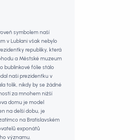
ároveň symbolem naší
m v Lublani však nebylo
ezidentky republiky, která
a dohodu a Městské muzeum
o bublinkové fólie stálo
dal naši prezidentku v
a tolik, nikdy by se žádné
čností za mnohem nižší
kova domu je model
n na delší dobu, je
 zatímco na Bratislavském
ovatelů exponátů
ního významu.