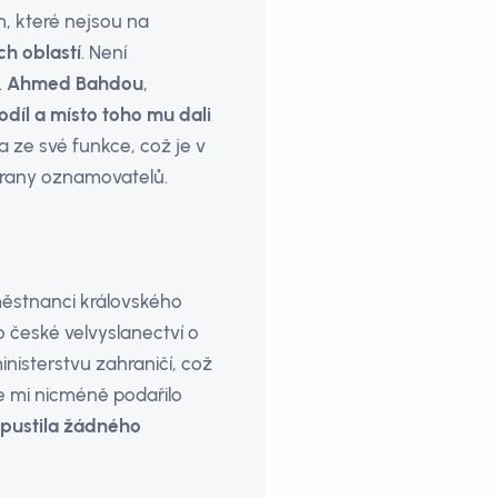
m, které nejsou na
h oblastí
. Není
.
Ahmed Bahdou
,
odíl a místo toho mu dali
 ze své funkce, což je v
chrany oznamovatelů.
městnanci královského
o české velvyslanectví o
inisterstvu zahraničí, což
se mi nicméně podařilo
opustila žádného