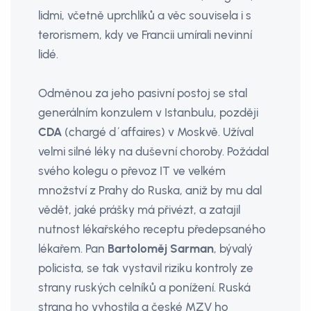
lidmi, včetně uprchlíků a věc souvisela i s
terorismem, kdy ve Francii umírali nevinní
lidé.
Odměnou za jeho pasivní postoj se stal
generálním konzulem v Istanbulu, později
CDA
(chargé d´affaires) v Moskvě. Užíval
velmi silné léky na duševní choroby. Požádal
svého kolegu o převoz IT ve velkém
množství z Prahy do Ruska, aniž by mu dal
vědět, jaké prášky má přivézt, a zatajil
nutnost lékařského receptu předepsaného
lékařem. Pan
Bartoloměj Sarman
, bývalý
policista, se tak vystavil riziku kontroly ze
strany ruských celníků a ponížení. Ruská
strana ho vyhostila a české MZV ho