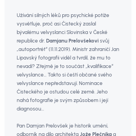
Užívání silných léků pro psychické potíže
vysvětluje, proč asi Čistecký zaslal
bývalému velvyslanci Slovinska v České
republice dr.
Damjanu Prelovšekovi
svůj
„autoportrét“ (11.11.2019). Ministr zahraničí Jan
Lipavský fotografii viděl a tvrdil, že mu to
nevadí? Zřejmě je to součást „kvalifikace“
velvyslance… Takto si čeští občané svého
velvyslance nepředstavují. Nominace
Čisteckého je ostudou celé země. Jeho
nahá fotografie je svým způsobem i její
diagnosou…
Pan Damjan Prelovšek je historik umění,
odborník na dílo architekta
Jože Plečnika
a