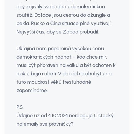
aby zajistily svobodnou demokratickou
soutěž. Dotace jsou cestou do džungle a
pekla. Rusko a Čína situace plně využívají.
Nejvyšší čas, aby se Západ probudil.
Ukrajina nám připomíná vysokou cenu
demokratických hodnot – kdo chce mír,
musí být připraven na válku a být ochoten k
riziku, boji a oběti. V dobách blahobytu na
tuto moudrost věků trestuhodně
zapomínáme.
P.S.
Údajně už od 4.10.2024 nereaguje Čistecký
na emaily své právničky?