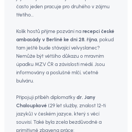
často jeden pracuje pro druhého v zájmu
třetího…
Kolik hostů přijme pozvání na
recepci české
ambasády v Berlíně ke dni 28. října
, pokud
tam ještě bude stávající velvyslanec?
Nemůže být většího důkazu o mravním
úpadku MZV ČR a závislosti médií. Jsou
informovány a poslušně mlčí, včetně
bulváru.
Připojuji příběh diplomatky
dr. Jany
Chaloupkové
(29 let služby, znalost 12-ti
jazyků) v českém jazyce, který s věcí
souvisí. Také byla zcela bezdůvodně a
primitivně zbavena práce: