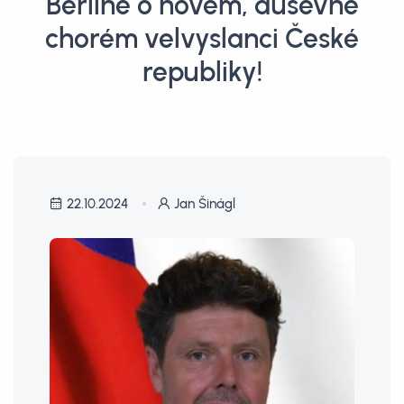
Berlíně o novém, duševně
chorém velvyslanci České
republiky!
22.10.2024
Jan Šinágl