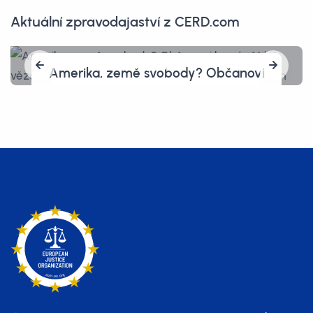
Aktuální zpravodajaství z CERD.com
Obžalovaní Pavel Blažek, Tomáš
Jiřikovský, Kárim Titz a Radomír
Daňhel: Žalobkyně navrhla v
bitcoinové kauze tresty až 20 let