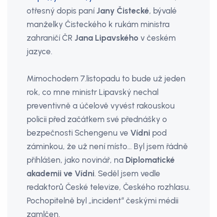
otřesný dopis paní
Jany Čistecké
, bývalé
manželky Čisteckého k rukám ministra
zahraničí ČR
Jana Lipavského
v českém
jazyce.
Mimochodem 7.listopadu to bude už jeden
rok, co mne ministr Lipavský nechal
preventivně a účelově vyvést rakouskou
policii před začátkem své přednášky o
bezpečnosti Schengenu ve
Vídni
pod
záminkou, že už není místo… Byl jsem řádně
přihlášen, jako novinář, na
Diplomatické
akademii ve Vídni
. Seděl jsem vedle
redaktorů České televize, Českého rozhlasu.
Pochopitelně byl „incident“ českými médii
zamlčen.