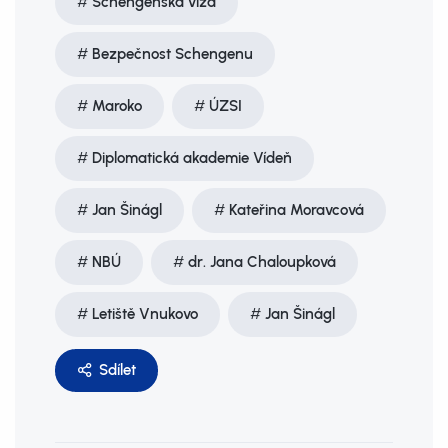
Schengenská víza
Bezpečnost Schengenu
Maroko
ÚZSI
Diplomatická akademie Vídeň
Jan Šinágl
Kateřina Moravcová
NBÚ
dr. Jana Chaloupková
Letiště Vnukovo
Jan Šinágl
Sdílet