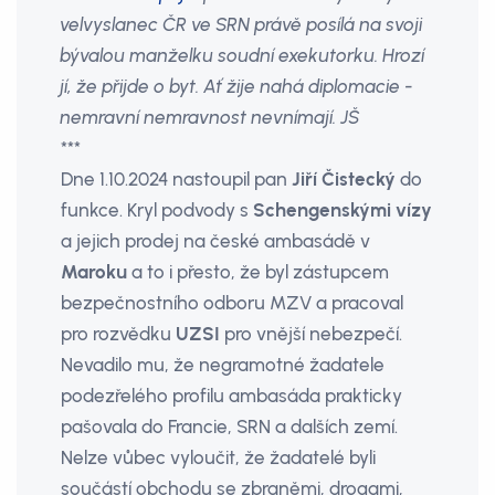
velvyslanec ČR ve SRN právě posílá na svoji
bývalou manželku soudní exekutorku. Hrozí
jí, že přijde o byt. Ať žije nahá diplomacie -
nemravní nemravnost nevnímají. JŠ
***
Dne 1.10.2024 nastoupil pan
Jiří Čistecký
do
funkce. Kryl podvody s
Schengenskými vízy
a jejich prodej na české ambasádě v
Maroku
a to i přesto, že byl zástupcem
bezpečnostního odboru MZV a pracoval
pro rozvědku
UZSI
pro vnější nebezpečí.
Nevadilo mu, že negramotné žadatele
podezřelého profilu ambasáda prakticky
pašovala do Francie, SRN a dalších zemí.
Nelze vůbec vyloučit, že žadatelé byli
součástí obchodu se zbraněmi, drogami,