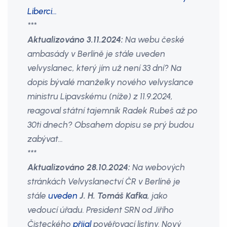
Liberci...
***
Aktualizováno 3.11.2024:
Na webu české
ambasády v Berlíně je stále uveden
velvyslanec, který jím už není 33 dní? Na
dopis bývalé manželky nového velvyslance
ministru Lipavskému (níže) z 11.9.2024,
reagoval státní tajemník Radek Rubeš až po
30ti dnech? Obsahem dopisu se prý budou
zabývat…
***
Aktualizováno 28.10.2024:
Na webových
stránkách Velvyslanectví ČR v Berlíně je
stále
uveden
J. H. Tomáš Kafka
, jako
vedoucí úřadu. President SRN od Jiřího
Čisteckého
přijal
pověřovací listiny. Nový