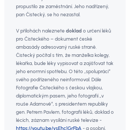
propustilo ze zaměstnání. Jeho nadřízený,
pan Čistecký, se ho nezastal.
V přílohách naleznete
doklad
o určení léků
pro Čisteckého – dokument české
ambasády adresovaný ruské straně.
Čistecký počítal s tím, že manželka kolegy,
lékařka, bude léky vypisovat a zajišťovat tak
jeho enormní spotřebu. O této „spolupráci“
svého podřízeného neinformoval. Dále
Fotografie Čisteckého s českou vlajkou,
diplomatickým pasem, jeho fotografií „v
rouše Adamově“, s presidentem republiky
gen. Petrem Pavlem, fotografii léků, doklad o
lécích, záznam vysílání ruské televize -
https://youtu.be/ysEhc1GrFbA
- a osobní,