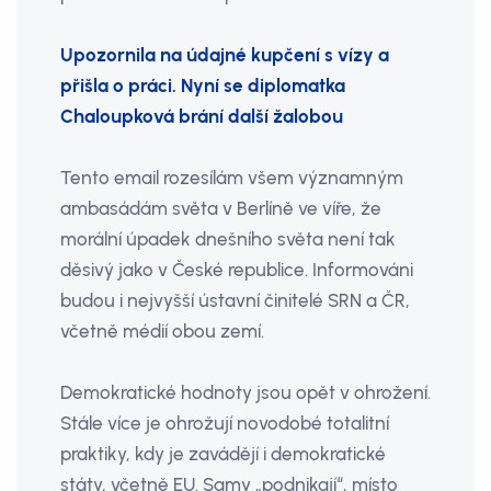
Upozornila na údajné kupčení s vízy a
přišla o práci. Nyní se diplomatka
Chaloupková brání další žalobou
Tento email rozesílám všem významným
ambasádám světa v Berlíně ve víře, že
morální úpadek dnešního světa není tak
děsivý jako v České republice. Informováni
budou i nejvyšší ústavní činitelé SRN a ČR,
včetně médií obou zemí.
Demokratické hodnoty jsou opět v ohrožení.
Stále více je ohrožují novodobé totalitní
praktiky, kdy je zavádějí i demokratické
státy, včetně EU. Samy „podnikají“, místo