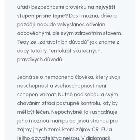
úřad) bezpečnostní prověrku na
nejvyšší
stupeň přísně tajné?
Dost možná, dříve či
později, nebude velvyslanec odvolán
odpovědnými, ale svým zdravotním stavem.
Tedy ze „zdravotních důvodů“ jak známe z
doby totality, tentokrát skutečných,
pravdivých důvodů…
Jedná se o nemocného člověka, který svoji
neschopnost a všehoschopnost není
schopen vnímat. Nutně nad sebou a svým
chováním ztrácí postupně kontrolu, kdy by
měl být léčen. Nepochybně to i usnadňuje
jeho možnou manipulaci jinou stranou pro
zájmy jiných zemí, které zájmy ČR, EU a
jejího obyvatelstva nejsou. V diplomacii