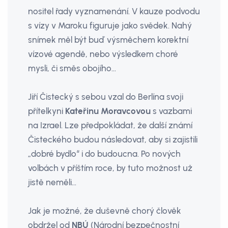
nositel řady vyznamenání. V kauze podvodu
s vízy v Maroku figuruje jako svědek. Nahý
snímek měl být buď výsměchem korektní
vízové agendě, nebo výsledkem choré
mysli, či směs obojího…
Jiří Čistecký s sebou vzal do Berlína svoji
přítelkyni
Kateřinu Moravcovou
s vazbami
na Izrael. Lze předpokládat, že další známí
Čisteckého budou následovat, aby si zajistili
„dobré bydlo“ i do budoucna. Po nových
volbách v příštím roce, by tuto možnost už
jistě neměli…
Jak je možné, že duševně chorý člověk
obdržel od
NBÚ
(Národní bezpečnostní