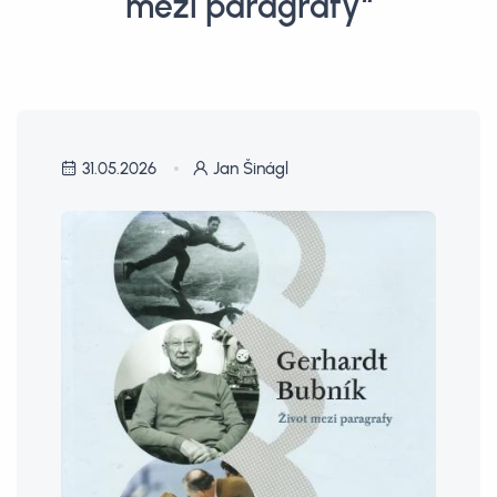
mezi paragrafy“
31.05.2026
Jan Šinágl