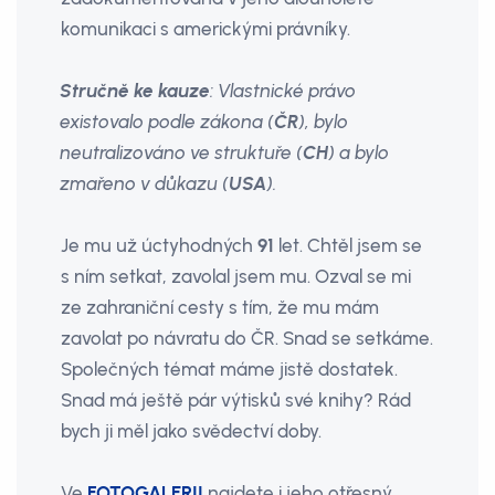
komunikaci s americkými právníky.
Stručně ke kauze
: Vlastnické právo
existovalo podle zákona (
ČR
), bylo
neutralizováno ve struktuře (
CH
) a bylo
zmařeno v důkazu (
USA
).
Je mu už úctyhodných
91
let. Chtěl jsem se
s ním setkat, zavolal jsem mu. Ozval se mi
ze zahraniční cesty s tím, že mu mám
zavolat po návratu do ČR. Snad se setkáme.
Společných témat máme jistě dostatek.
Snad má ještě pár výtisků své knihy? Rád
bych ji měl jako svědectví doby.
Ve
FOTOGALERII
najdete i jeho otřesný