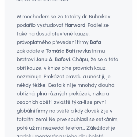
Mimochodem se za totality dr. Bubníkovi
podařilo vystudovat
Harward
. Podílel se
také na dosud otevřené kauze,
právoplatného převedení firmy
Baťa
zakladatele
Tomáše Bati
nevlastnímu
bratrovi
Janu A. Baťovi
. Chápu, že se o této
obří kauze, v knize plné právních kauz,
nezmiňuje. Prokázat pravdu a unést ji, je
někdy těžké. Cesta k ní je mnohdy dlouhá,
obtížná, plná různých překážek, rizika a
osobních obětí, zvláště týka-li se první
globální firmy na světě a kdy člověk žije v
totalitní zemi. Nejprve souhlasil se setkáním,
poté už mi nezvedal telefon… Záležitost je
zadokumentována v jeho dlouholeté