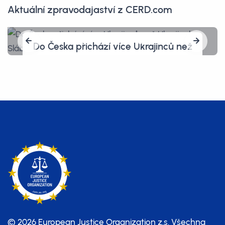
Aktuální zpravodajaství z CERD.com
Do Česka přichází více Ukrajinců než
Ukrajinek. Slábne tím obrana země
a kde jsou ženy s dětmi?
© 2026 European Justice Organization z.s.
Všechna