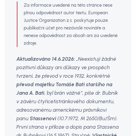
Za informace uvedené na této stránce nese
plnou odpovědnost autor textu. European
Justice Organization z.s. poskytuje pouze
publikační účet pro nezávislé novináře a
nenese odpovědnost za obsah ani za uvedené
zdroje.
Aktualizováno 14.6.2026:
„Neexistují žádné
pozitivní důkazy ani důkazy ve prospěch
tvrzení, že převod v roce 1932, konkrétně
převod majetku Tomáše Bati staršího na
Jana A. Bati
, byl brán vážně“, píše dr. Bubník
v závěru čtyřicetistránkového dokumentu,
adresovanému americkému právníkovi
panu
Stassenovi
(10.7.1972, M 2650/Bu/Šm).
První strana v příloze a dopis pana Stassena
dr. Bubníkovi (16.5.1967). Stručně:
Vlastnické