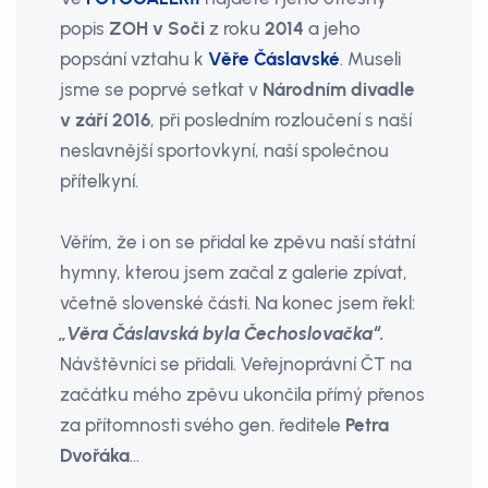
popis
ZOH v Soči
z roku
2014
a jeho
popsání vztahu k
Věře Čáslavské
. Museli
jsme se poprvé setkat v
Národním divadle
v září 2016
, při posledním rozloučení s naší
neslavnější sportovkyní, naší společnou
přítelkyní.
Věřím, že i on se přidal ke zpěvu naší státní
hymny, kterou jsem začal z galerie zpívat,
včetně slovenské části. Na konec jsem řekl:
„Věra Čáslavská byla Čechoslovačka“.
Návštěvníci se přidali. Veřejnoprávní ČT na
začátku mého zpěvu ukončila přímý přenos
za přítomnosti svého gen. ředitele
Petra
Dvořáka
…