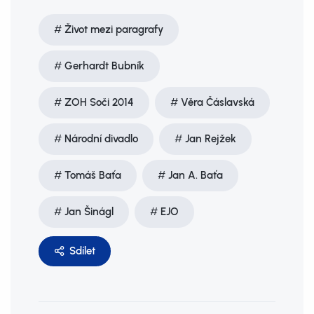
Život mezi paragrafy
Gerhardt Bubník
ZOH Soči 2014
Věra Čáslavská
Národní divadlo
Jan Rejžek
Tomáš Baťa
Jan A. Baťa
Jan Šinágl
EJO
Sdílet