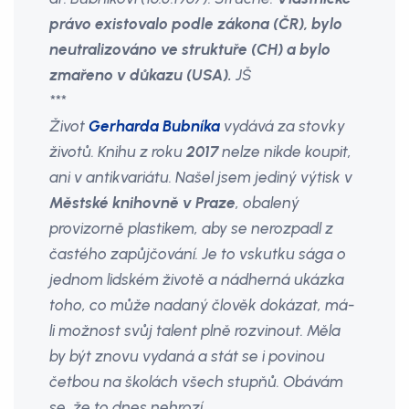
právo existovalo podle zákona (ČR), bylo
neutralizováno ve struktuře (CH) a bylo
zmařeno v důkazu (USA).
JŠ
***
Život
Gerharda Bubníka
vydává za stovky
životů. Knihu z roku
2017
nelze nikde koupit,
ani v antikvariátu. Našel jsem jediný výtisk v
Městské knihovně v Praze
, obalený
provizorně plastikem, aby se nerozpadl z
častého zapůjčování. Je to vskutku sága o
jednom lidském životě a nádherná ukázka
toho, co může nadaný člověk dokázat, má-
li možnost svůj talent plně rozvinout. Měla
by být znovu vydaná a stát se i povinou
četbou na školách všech stupňů. Obávám
se, že to dnes nehrozí…