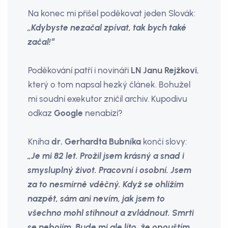
Na konec mi přišel poděkovat jeden Slovák:
„Kdybyste nezačal zpívat, tak bych také
začal!“
Poděkování patří i novináři
LN Janu Rejžkovi
,
který o tom napsal hezký článek. Bohužel
mi soudní exekutor zničil archiv. Kupodivu
odkaz
Google
nenabízí?
Kniha
dr. Gerhardta Bubníka
končí slovy:
„Je mi 82 let. Prožil jsem krásný a snad i
smysluplný život. Pracovní i osobní. Jsem
za to nesmírně vděčný. Když se ohlížím
nazpět, sám ani nevím, jak jsem to
všechno mohl stihnout a zvládnout. Smrti
se nebojím. Bude mi ale líto, že opouštím