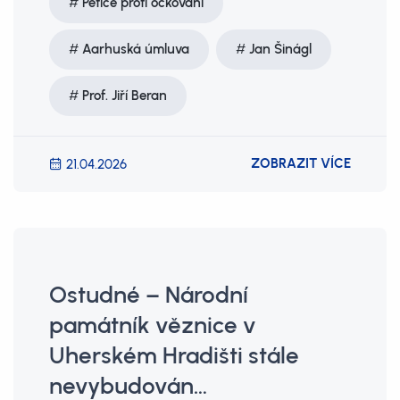
Petice proti očkování
Aarhuská úmluva
Jan Šinágl
Prof. Jiří Beran
ZOBRAZIT VÍCE
21.04.2026
Ostudné – Národní
památník věznice v
Uherském Hradišti stále
nevybudován…