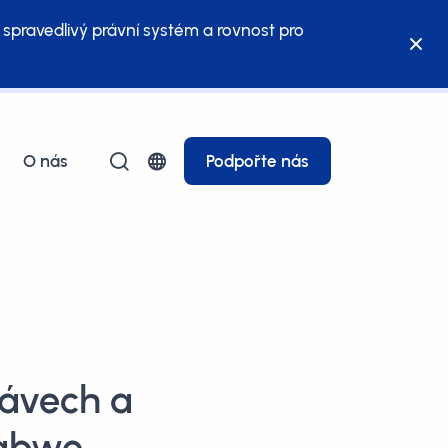
 spravedlivý právní systém a rovnost pro
O nás
Podpořte nás
rávech a
babwe