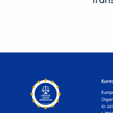
Kont
Europ
Organi
ID: 22