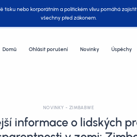
ě tisku nebo korporátním a politickém vlivu pomáhá zajistit
všechny před zákonem.
Domů
Ohlásit porušení
Novinky
Úspěchy
NOVINKY - ZIMBABWE
jší informace o lidských p
sparentnosti v zemi: Zim