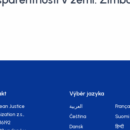
akt
Výběr jazyka
ean Justice
العربية
França
zation z.s.,
Čeština
Suomi
116192
Dansk
हिन्दी