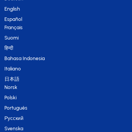
English
Español
Français
Suomi
हिन्दी
Bahasa Indonesia
Italiano
日本語
Norsk
Polski
Português
Русский
Svenska