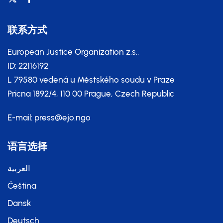
联系方式
European Justice Organization z.s.,
ID: 22116192
L 79580 vedená u Městského soudu v Praze
Pricna 1892/4, 110 00 Prague, Czech Republic
E-mail:
press@ejo.ngo
语言选择
العربية
Čeština
Dansk
Deutsch