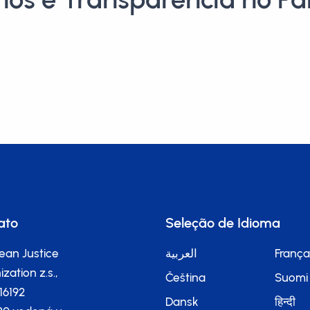
ato
Seleção de Idioma
ean Justice
العربية
França
zation z.s.,
Čeština
Suomi
116192
Dansk
हिन्दी