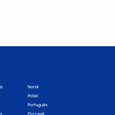
is
Norsk
Polski
Português
a
Русский