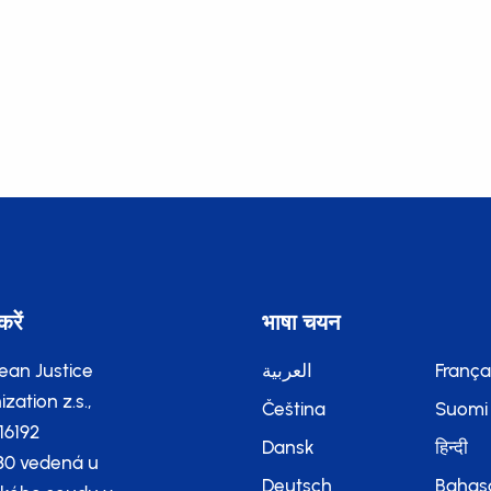
करें
भाषा चयन
ean Justice
العربية
França
zation z.s.,
Čeština
Suomi
116192
Dansk
हिन्दी
80 vedená u
Deutsch
Bahas