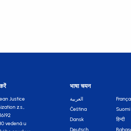
करें
भाषा चयन
ean Justice
العربية
França
zation z.s.,
Čeština
Suomi
116192
Dansk
हिन्दी
80 vedená u
Deutsch
Bahas