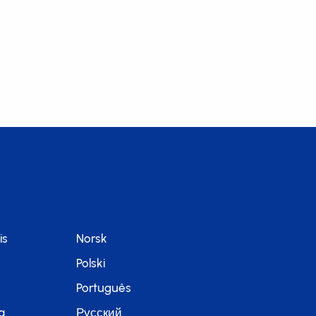
is
Norsk
Polski
Português
a
Русский