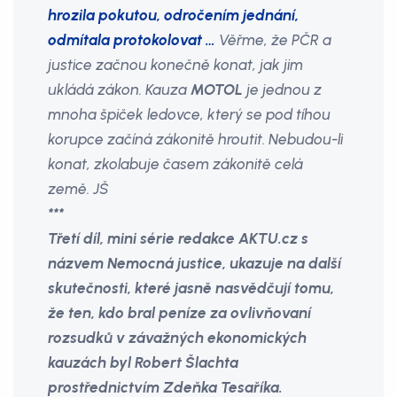
hrozila pokutou, odročením jednání,
odmítala protokolovat …
Věřme, že PČR a
justice začnou konečně konat, jak jim
ukládá zákon. Kauza
MOTOL
je jednou z
mnoha špiček ledovce, který se pod tíhou
korupce začíná zákonitě hroutit. Nebudou-li
konat, zkolabuje časem zákonitě celá
země. JŠ
***
Třetí díl, mini série redakce AKTU.cz s
názvem Nemocná justice, ukazuje na další
skutečnosti, které jasně nasvědčují tomu,
že ten, kdo bral peníze za ovlivňovaní
rozsudků v závažných ekonomických
kauzách byl Robert Šlachta
prostřednictvím Zdeňka Tesaříka.