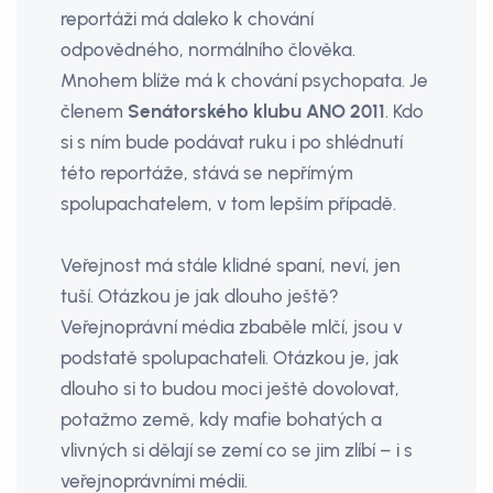
reportáži má daleko k chování
odpovědného, normálního člověka.
Mnohem blíže má k chování psychopata. Je
členem
Senátorského klubu ANO 2011
. Kdo
si s ním bude podávat ruku i po shlédnutí
této reportáže, stává se nepřímým
spolupachatelem, v tom lepším případě.
Veřejnost má stále klidné spaní, neví, jen
tuší. Otázkou je jak dlouho ještě?
Veřejnoprávní média zbaběle mlčí, jsou v
podstatě spolupachateli. Otázkou je, jak
dlouho si to budou moci ještě dovolovat,
potažmo země, kdy mafie bohatých a
vlivných si dělají se zemí co se jim zlíbí – i s
veřejnoprávními médii.