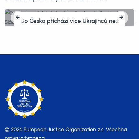
Do Česka přichází více Ukrajinců než
Ukrajinek. Slábne tím obrana země
a kde jsou ženy s dětmi?
© 2026 European Justice Organization z.s.
Všechna
práva vyhrazena.