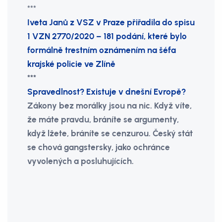
***
Iveta Janů z VSZ v Praze přiřadila do spisu
1 VZN 2770/2020 – 181 podání, které bylo
formálně trestním oznámením na šéfa
krajské policie ve Zlíně
***
Spravedlnost? Existuje v dnešní Evropě?
Zákony bez morálky jsou na nic. Když víte,
že máte pravdu, bráníte se argumenty,
když lžete, bráníte se cenzurou. Český stát
se chová gangstersky, jako ochránce
vyvolených a posluhujících.