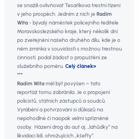
se snažili ovlivňovat Tesaříkova trestní řízení
v jeho prospěch. Jedním z nich je
Radim
Wita
- bývalý náměstek policejního ředitele
Moravskoslezského kraje, který několik dní
po zveřejnění našeho druhého dílu, kde je o
něm zmínka v souvislosti s možnou trestnou
činností, podal žádost o propuštění ze
služebního poměru.
Celý článek>
***
Radim Wita
měl být povýšen – tato
reportáž tomu zabránila. Je o propojení
policistů, státních zástupců a soudců.
Vyrábění a potvrzování si důkazů na
nepohodlné či naopak velmi spřízněné
osoby. Házení drog do aut aj. „lahůdky“ na
likvidaci lidí, ohrožujících „kšefty“.