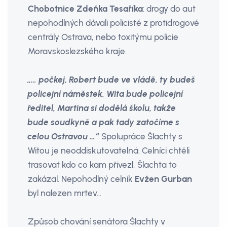
Chobotnice Zdeňka Tesaříka
: drogy do aut
nepohodlných dávali policisté z protidrogové
centrály Ostrava, nebo toxitýmu policie
Moravskoslezského kraje.
„… počkej, Robert bude ve vládě, ty budeš
policejní náměstek, Wita bude policejní
ředitel, Martina si dodělá školu, takže
bude soudkyně a pak tady zatočíme s
celou Ostravou …“
Spolupráce Šlachty s
Witou je neoddiskutovatelná. Celníci chtěli
trasovat kdo co kam přivezl, Šlachta to
zakázal. Nepohodlný celník
Evžen Gurban
byl nalezen mrtev…
Způsob chování senátora Šlachty v