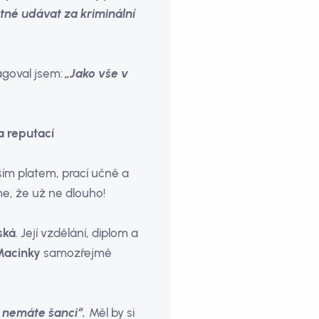
stné udávat za kriminální
agoval jsem:
„Jako vše v
a reputací
ším platem, prací učně a
me, že už ne dlouho!
ská
. Její vzdělání, diplom a
Macinky
samozřejmě
m nemáte šanci“.
Měl by si