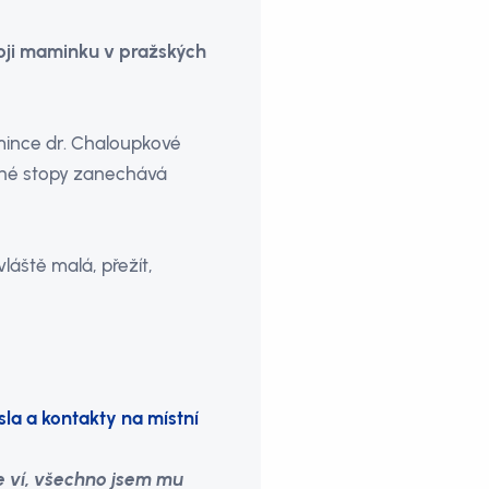
voji maminku v pražských
mince dr. Chaloupkové
ivné stopy zanechává
láště malá, přežít,
sla a kontakty na místní
e ví, všechno jsem mu