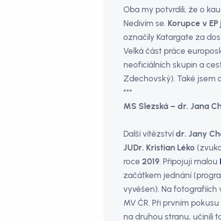
Oba my potvrdili, že o ka
Nedivím se.
Korupce v EP 
označily Katargate za do
Velká část práce europosla
neoficiálních skupin a ces
Zdechovský). Také jsem o
***
MS Slezská – dr. Jana C
Další vítězství
dr. Jany C
JUDr. Kristian Léko
(zvuko
roce
2019
. Připojuji malou
začátkem jednání (program 
vyvěšen). Na fotografiích 
MV ČR. Při prvním pokusu s
na druhou stranu, učinili 