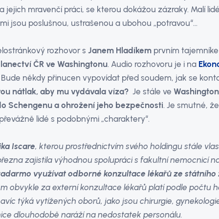
a jejich mravenčí práci, se kterou dokážou zázraky. Malí lid
mi jsou poslušnou, ustrašenou a ubohou „potravou“…
elostránkový rozhovor s
Janem Hladíkem
prvním tajemník
lanectví ČR ve Washingtonu
. Audio rozhovoru je i na
Ekon
. Bude někdy přinucen vypovídat před soudem, jak se kont
vou nátlak, aby mu vydávala víza?
Je stále ve
Washingto
 do Schengenu a ohrožení jeho bezpečnosti
. Je smutné, že
 převážně lidé s podobnými „charaktery“.
ika Iscare
, kterou prostřednictvím svého holdingu stále vla
 března zajistila výhodnou spolupráci s fakultní nemocnicí 
zadarmo využívat odborné konzultace lékařů ze státního 
tom obvykle za externí konzultace lékařů platí podle počtu
víc týká vytížených oborů, jako jsou chirurgie, gynekologi
nice dlouhodobě naráží na nedostatek personálu.