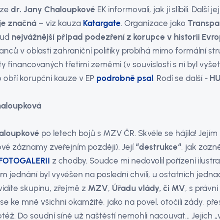
uze
dr. Jany Chaloupkové
EK informovali, jak jí slíbili. Další 
je značná
– viz kauza
Katargate
. Organizace jako
Transpar
sud
nejvážnější případ podezření z korupce v historii Ev
nců v oblasti zahraniční politiky probíhá mimo formální str
ty financovaných třetími zeměmi (v souvislosti s ní byl vyš
 obří korupční kauze v EP
podrobně psal
. Rodí se další -
HU
haloupková
haloupkové
po letech bojů s MZV ČR. Skvěle se hájila! Její
vé záznamy zveřejním později). Její
“destrukce“
, jak zazně
FOTOGALERII
z chodby. Soudce mi nedovolil pořízení ilustra
jednání byl vyvěšen na poslední chvíli, u ostatních jednac
vidíte skupinu, zřejmě z
MZV
,
Úřadu vlády, či MV
, s právn
e ke mně všichni okamžitě, jako na povel, otočili zády, pře
totéž. Do soudní síně už naštěstí nemohli nacouvat... Jejich