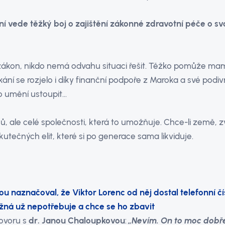
í vede těžký boj o zajištění zákonné zdravotní péče o s
ákon, nikdo nemá odvahu situaci řešit. Těžko pomůže ma
kání se rozjelo i díky finanční podpoře z Maroka a své pod
o umění ustoupit…
ků, ale celé společnosti, která to umožňuje. Chce-li země, zv
tečných elit, které si po generace sama likviduje.
dou naznačoval, že Viktor Lorenc od něj dostal telefonní čí
žná už nepotřebuje a chce se ho zbavit
ovoru s
dr. Janou Chaloupkovou
:
„Nevím. On to moc dobř