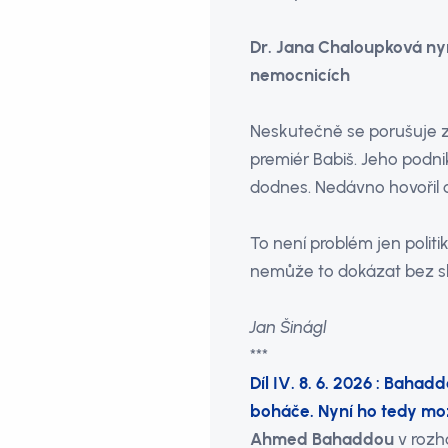
Dr. Jana Chaloupková nyn
nemocnicích
Neskutečně se porušuje z
premiér Babiš. Jeho podni
dodnes. Nedávno hovořil 
To není problém jen politi
nemůže to dokázat bez sku
Jan Šinágl
***
Díl IV. 8. 6. 2026 : Bahad
boháče. Nyní ho tedy mo
Ahmed Bahaddou
v rozh