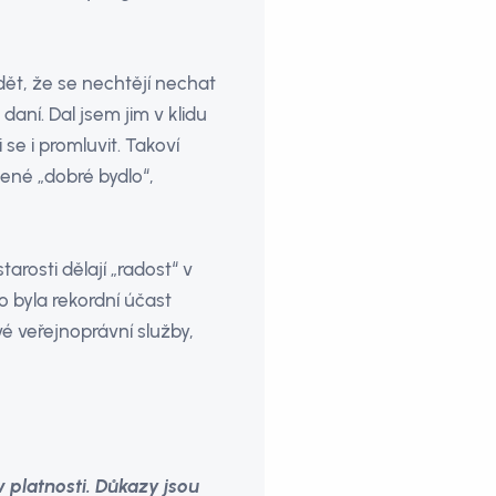
ydět, že se nechtějí nechat
aní. Dal jsem jim v klidu
se i promluvit. Takoví
ené „dobré bydlo“,
tarosti dělají „radost“ v
o byla rekordní účast
é veřejnoprávní služby,
 platnosti. Důkazy jsou