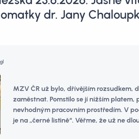
ezská 23.6.2026: Jasné vít
lomatky dr. Jany Chaloup
gl
MZV ČR už bylo, dřívějším rozsudkem, d
zaměstnat. Pomstilo se jí nižším platem, 
nevhodným pracovním prostředím. V pods
je na „černé listině“. Věřme, že už ne dlo