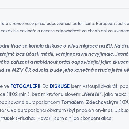
éto stránce nese plnou odpovědnost autor textu. European Justice 
 nezávislé novináře a nenese odpovědnost za obsah ani za uvedené
odní třídě se konala diskuse o vlivu migrace na EU. Na dr
ejmě bez účasti médií, veřejnoprávní nevyjímaje. Jasně
ového zařízení a nabídnout práci odpovídající jejím zkuše
kud se MZV ČR odvolá, bude jeho konečná ostuda ještě vět
ce ve
FOTOGALERII
. Do
DISKUSE
jsem vstoupil dvakrát, popr
e (11:02 min.), bez mikrofonu slovem:
„Neřeší!“
, jako reakci
popisované europoslancem
Tomášem Zdechovským
(KDÚ
or ČRo europoslanci obratem (byl připojen on-line). Diskuse
artůšek
(Přísaha). Hovořil jsem s ní po skončení akce.