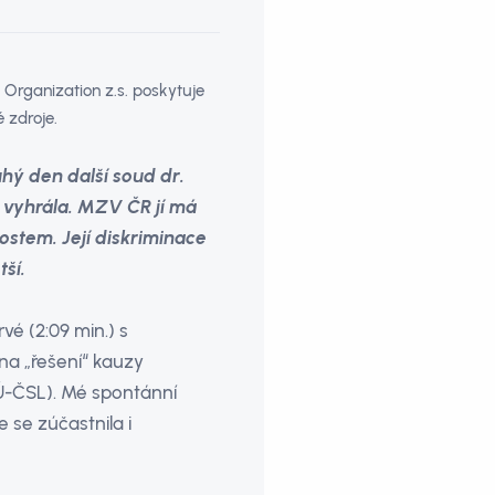
Organization z.s. poskytuje
 zdroje.
uhý den další soud dr.
 vyhrála. MZV ČR jí má
nostem. Její diskriminace
ší.
vé (2:09 min.) s
 na „řešení“ kauzy
-ČSL). Mé spontánní
 se zúčastnila i