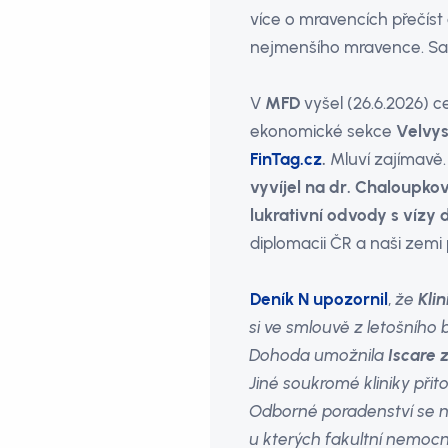
více o mravencích přečíst 
nejmenšího mravence. Sa
V
MFD
vyšel (26.6.2026) c
ekonomické sekce
Velvys
FinTag.cz
.
Mluví zajímavě
vyvíjel na dr. Chaloupko
lukrativní odvody s vízy
diplomacii ČR a naši zemi
Deník N upozornil
,
že
Klin
si ve smlouvě z letošního
Dohoda umožnila
Iscare 
Jiné soukromé kliniky při
Odborné poradenství se na
u kterých fakultní nemoc