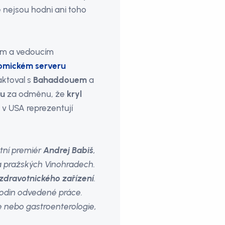
é nejsou hodni ani toho
em a vedoucím
omickém serveru
aktoval s
Bahaddouem
a
nu
za odměnu, že
kryl
 v USA reprezentují
stní premiér
Andrej Babiš
,
na pražských Vinohradech.
zdravotnického zařízení
.
 hodin odvedené práce.
e nebo gastroenterologie,