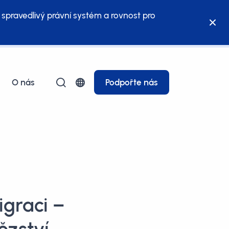
 spravedlivý právní systém a rovnost pro
O nás
Podpořte nás
graci –