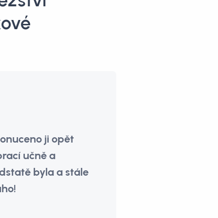
ězství
kové
onuceno ji opět
prací učně a
tatě byla a stále
uho!