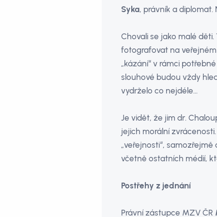
Syka
, právník a diplomat
Chovali se jako malé děti.
fotografovat na veřejném m
„kázání“ v rámci potřebné 
slouhové budou vždy hleda
vydrželo co nejdéle…
Je vidět, že jim dr. Chaloup
jejich morální zvrácenosti
„veřejnosti“, samozřejmě o
včetně ostatních médií, kt
Postřehy z jednání
Právní zástupce MZV ČR