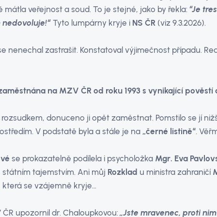
 mátla veřejnost a soud. To je stejné, jako by řekla:
“Je tre
 nedovoluje!“
Tyto lumpárny kryje i
NS ČR
(viz 9.3.2026).
e nenechal zastrašit. Konstatoval výjimečnost případu. Re
 zaměstnána na MZV ČR od roku 1993 s vynikající pověstí 
 rozsudkem, donuceno ji opět zaměstnat. Pomstilo se jí niž
tředím. V podstatě byla a stále je na
„černé listině“
. Věř
ové
se prokazatelně podílela i psycholožka
Mgr. Eva Pavlov
 státním tajemstvím. Ani můj
Rozklad
u ministra zahraničí
 která se vzájemně kryje…
R upozornil dr. Chaloupkovou:
„Jste mravenec, proti ni