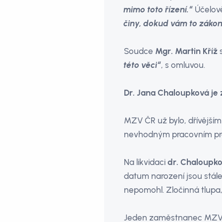
mimo toto řízení.“
Účelově
činy, dokud vám to zákon
Soudce
Mgr. Martin Kříž
s
této věci“
, s omluvou.
Dr. Jana Chaloupková
je
MZV ČR už bylo, dřívějším
nevhodným pracovním pros
Na likvidaci
dr. Chaloupk
datum narození jsou stále
nepomohl. Zločinná tlupa,
Jeden zaměstnanec MZV Č