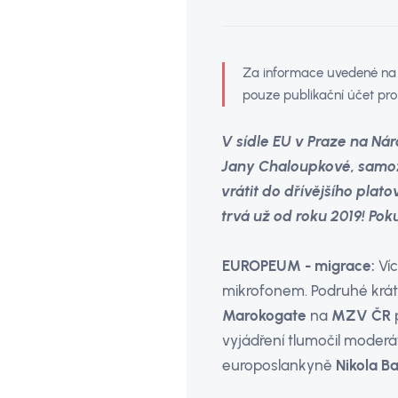
Za informace uvedené na t
pouze publikační účet pro
V sídle EU v Praze na Nár
Jany Chaloupkové, samozř
vrátit do dřívějšího plat
trvá už od roku 2019! Po
EUROPEUM - migrace:
Ví
mikrofonem. Podruhé krátc
Marokogate
na
MZV ČR
vyjádření tlumočil moderát
europoslankyně
Nikola B