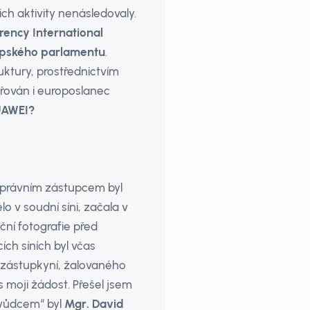
jejich aktivity nenásledovaly.
ency International
ropského parlamentu
.
uktury, prostřednictvím
etřován i europoslanec
AWEI?
m právním zástupcem byl
lo v soudní síni, začala v
ční fotografie před
ích síních byl včas
í zástupkyní, žalovaného
s moji žádost. Přešel jsem
 „vůdcem“ byl
Mgr. David