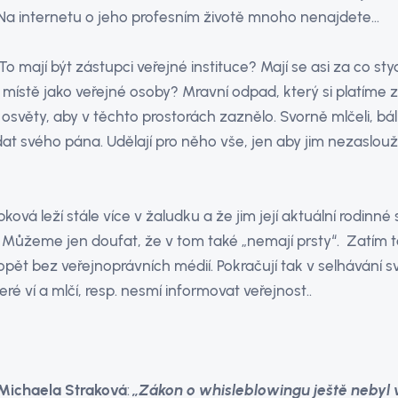
. Na internetu o jeho profesním životě mnoho nenajdete…
 To mají být zástupci veřejné instituce? Mají se asi za co st
ístě jako veřejné osoby? Mravní odpad, který si platíme z d
osvěty, aby v těchto prostorách zaznělo. Svorně mlčeli, báli 
t svého pána. Udělají pro něho vše, jen aby jim nezaslouž
ková leží stále více v žaludku a že jim její aktuální rodinné s
. Můžeme jen doufat, že v tom také „nemají prsty“. Zatím t
pět bez veřejnoprávních médií. Pokračují tak v selhávání sv
eré ví a mlčí, resp. nesmí informovat veřejnost..
Michaela Straková
:
„Zákon o whisleblowingu ještě nebyl v