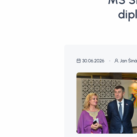
MS Sl
dip
30.06.2026
Jan Šiná