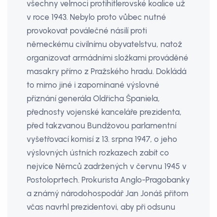
všechny velmoci protihitlerovské koalice už
v roce 1943. Nebylo proto vůbec nutné
provokovat poválečné násilí proti
německému civilnímu obyvatelstvu, natož
organizovat armádními složkami prováděné
masakry přímo z Pražského hradu. Dokládá
to mimo jiné i zapomínané výslovné
přiznání generála Oldřicha Španiela,
přednosty vojenské kanceláře prezidenta,
před takzvanou Bundžovou parlamentní
vyšetřovací komisí z 13. srpna 1947, o jeho
výslovných ústních rozkazech zabít co
nejvíce Němců zadržených v červnu 1945 v
Postoloprtech. Prokurista Anglo-Pragobanky
a známý národohospodář Jan Jonáš přitom
včas navrhl prezidentovi, aby při odsunu