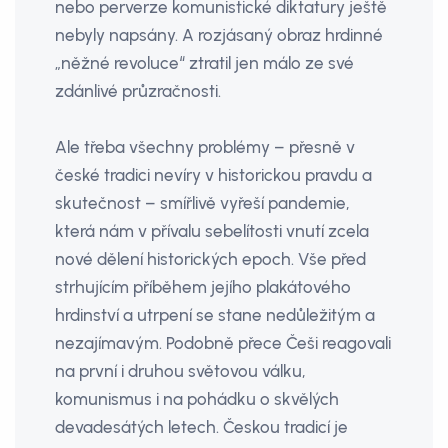
nebo perverze komunistické diktatury ještě
nebyly napsány. A rozjásaný obraz hrdinné
„něžné revoluce“ ztratil jen málo ze své
zdánlivé průzračnosti.
Ale třeba všechny problémy – přesně v
české tradici nevíry v historickou pravdu a
skutečnost – smířlivě vyřeší pandemie,
která nám v přívalu sebelítosti vnutí zcela
nové dělení historických epoch. Vše před
strhujícím příběhem jejího plakátového
hrdinství a utrpení se stane nedůležitým a
nezajímavým. Podobně přece Češi reagovali
na první i druhou světovou válku,
komunismus i na pohádku o skvělých
devadesátých letech. Českou tradicí je