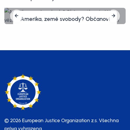
Amerika, země svobody? Občanovi
hrozí pět let vězení, protože před
celníky vymazal vlastní telefon
© 2026 European Justice Organization z.s.
Všechna
práva vyhrazena.