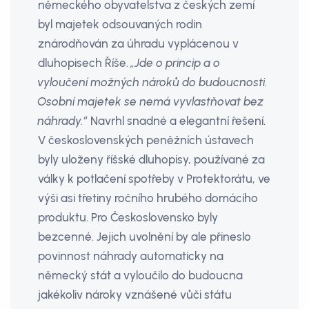
německého obyvatelstva z českých zemí
byl majetek odsouvaných rodin
znárodňován za úhradu vyplácenou v
dluhopisech Říše.
„Jde o princip a o
vyloučení možných nároků do budoucnosti.
Osobní majetek se nemá vyvlastňovat bez
náhrady.“
Navrhl snadné a elegantní řešení.
V československých peněžních ústavech
byly uloženy říšské dluhopisy, používané za
války k potlačení spotřeby v Protektorátu, ve
výši asi třetiny ročního hrubého domácího
produktu. Pro Československo byly
bezcenné. Jejich uvolnění by ale přineslo
povinnost náhrady automaticky na
německý stát a vyloučilo do budoucna
jakékoliv nároky vznášené vůči státu