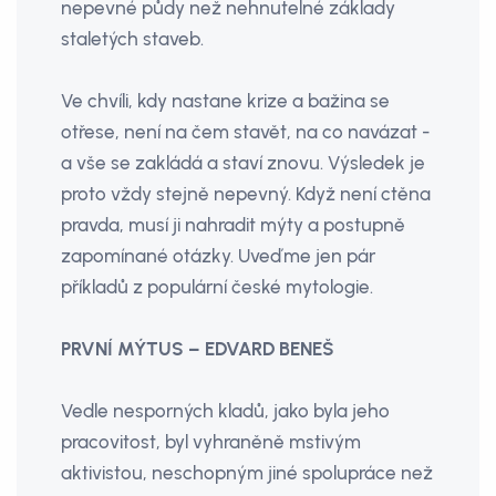
nepevné půdy než nehnutelné základy
staletých staveb.
Ve chvíli, kdy nastane krize a bažina se
otřese, není na čem stavět, na co navázat -
a vše se zakládá a staví znovu. Výsledek je
proto vždy stejně nepevný. Když není ctěna
pravda, musí ji nahradit mýty a postupně
zapomínané otázky. Uveďme jen pár
příkladů z populární české mytologie.
PRVNÍ MÝTUS – EDVARD BENEŠ
Vedle nesporných kladů, jako byla jeho
pracovitost, byl vyhraněně mstivým
aktivistou, neschopným jiné spolupráce než