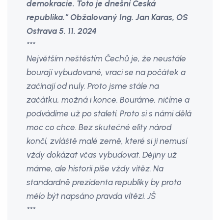
demokracie. Toto je dnešní Česká
republika.“ Obžalovaný Ing. Jan Karas, OS
Ostrava 5. 11. 2024
***
Největším neštěstím Čechů je, že neustále
bourají vybudované, vrací se na počátek a
začínají od nuly. Proto jsme stále na
začátku, možná i konce. Bouráme, ničíme a
podvádíme už po staletí. Proto si s námi dělá
moc co chce. Bez skutečné elity národ
končí, zvláště malé země, které si ji nemusí
vždy dokázat včas vybudovat. Dějiny už
máme, ale historii píše vždy vítěz. Na
standardně prezidenta republiky by proto
mělo být napsáno pravda vítězi. JŠ
***