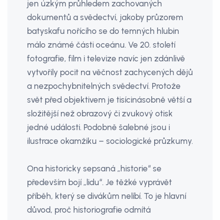
jen úzkým průhledem zachovaných
dokumentů a svědectví, jakoby průzorem
batyskafu nořícího se do temných hlubin
málo známé části oceánu. Ve 20. století
fotografie, film i televize navíc jen zdánlivě
vytvořily pocit na věčnost zachycených dějů
a nezpochybnitelných svědectví. Protože
svět před objektivem je tisícinásobně větší a
složitější než obrazový či zvukový otisk
jedné události. Podobně šalebné jsou i
ilustrace okamžiku – sociologické průzkumy.
Ona historicky sepsaná „historie“ se
především bojí „lidu“. Je těžké vyprávět
příběh, který se divákům nelíbí. To je hlavní
důvod, proč historiografie odmítá