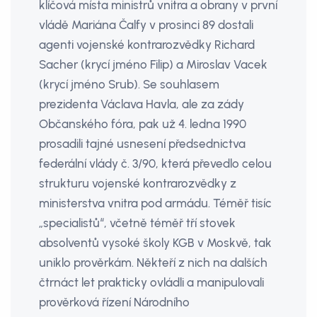
klíčová místa ministrů vnitra a obrany v první
vládě Mariána Čalfy v prosinci 89 dostali
agenti vojenské kontrarozvědky Richard
Sacher (krycí jméno Filip) a Miroslav Vacek
(krycí jméno Srub). Se souhlasem
prezidenta Václava Havla, ale za zády
Občanského fóra, pak už 4. ledna 1990
prosadili tajné usnesení předsednictva
federální vlády č. 3/90, která převedlo celou
strukturu vojenské kontrarozvědky z
ministerstva vnitra pod armádu. Téměř tisíc
„specialistů“, včetně téměř tří stovek
absolventů vysoké školy KGB v Moskvě, tak
uniklo prověrkám. Někteří z nich na dalších
čtrnáct let prakticky ovládli a manipulovali
prověrková řízení Národního