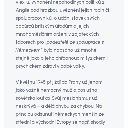
v exilu, vyhánění nepohodlných politiků z
Anglie pod hrozbou uvěznění jejich rodin či
spolupracovníků, o udání stovek svých
odpůrců britským úřadům a jejich
mnohaměsíčním držení v zajateckých
táborech pro
„podezřelé ze spolupráce s
Německem“
bylo napsáno už mnohé,
stejně jako o jeho chřadnoucím fyzickém i
psychickém zdraví v době války.
V květnu 1945 přijíždí do Prahy už jenom
jako vážně nemocný muž a poslušná
sovětská loutka. Svůj mesianismus už
neskrývá – a dělá chybu za chybou. Na
principu odsunutí německých menšin ze
střední a východní Evropy se např. shodly