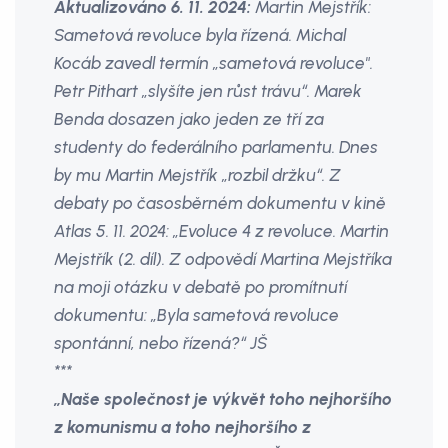
Aktualizováno 6. 11. 2024:
Martin Mejstřík:
Sametová revoluce byla řízená. Michal
Kocáb zavedl termín „sametová revoluce".
Petr Pithart „slyšíte jen růst trávu“. Marek
Benda dosazen jako jeden ze tří za
studenty do federálního parlamentu. Dnes
by mu Martin Mejstřík „rozbil držku“. Z
debaty po časosběrném dokumentu v kině
Atlas 5. 11. 2024: „Evoluce 4 z revoluce. Martin
Mejstřík (2. díl). Z odpovědí Martina Mejstříka
na moji otázku v debatě po promítnutí
dokumentu: „Byla sametová revoluce
spontánní, nebo řízená?“ JŠ
***
„Naše společnost je výkvět toho nejhoršího
z komunismu a toho nejhoršího z