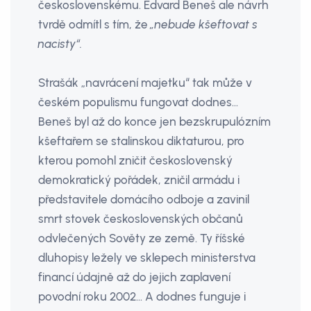
československému. Edvard Beneš ale návrh
tvrdě odmítl s tím, že
„nebude kšeftovat s
nacisty“.
Strašák „navrácení majetku“ tak může v
českém populismu fungovat dodnes…
Beneš byl až do konce jen bezskrupulózním
kšeftařem se stalinskou diktaturou, pro
kterou pomohl zničit československý
demokratický pořádek, zničil armádu i
představitele domácího odboje a zavinil
smrt stovek československých občanů
odvlečených Sověty ze země. Ty říšské
dluhopisy ležely ve sklepech ministerstva
financí údajně až do jejich zaplavení
povodní roku 2002… A dodnes funguje i