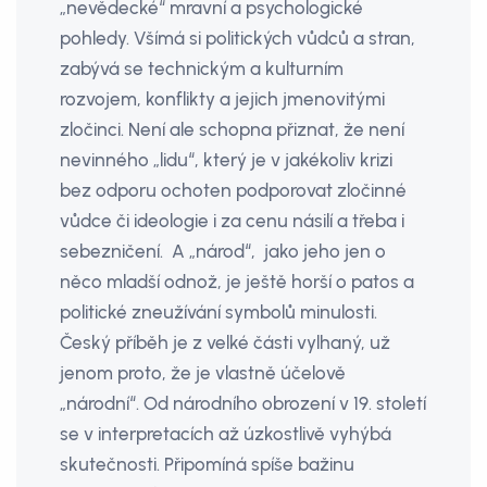
„nevědecké“ mravní a psychologické
pohledy. Všímá si politických vůdců a stran,
zabývá se technickým a kulturním
rozvojem, konflikty a jejich jmenovitými
zločinci. Není ale schopna přiznat, že není
nevinného „lidu“, který je v jakékoliv krizi
bez odporu ochoten podporovat zločinné
vůdce či ideologie i za cenu násilí a třeba i
sebezničení. A „národ“, jako jeho jen o
něco mladší odnož, je ještě horší o patos a
politické zneužívání symbolů minulosti.
Český příběh je z velké části vylhaný, už
jenom proto, že je vlastně účelově
„národní“. Od národního obrození v 19. století
se v interpretacích až úzkostlivě vyhýbá
skutečnosti. Připomíná spíše bažinu