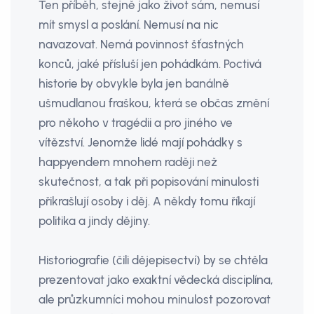
Ten příběh, stejně jako život sám, nemusí
mít smysl a poslání. Nemusí na nic
navazovat. Nemá povinnost šťastných
konců, jaké přísluší jen pohádkám. Poctivá
historie by obvykle byla jen banálně
ušmudlanou fraškou, která se občas změní
pro někoho v tragédii a pro jiného ve
vítězství. Jenomže lidé mají pohádky s
happyendem mnohem raději než
skutečnost, a tak při popisování minulosti
přikrašlují osoby i děj. A někdy tomu říkají
politika a jindy dějiny.
Historiografie (čili dějepisectví) by se chtěla
prezentovat jako exaktní vědecká disciplína,
ale průzkumníci mohou minulost pozorovat