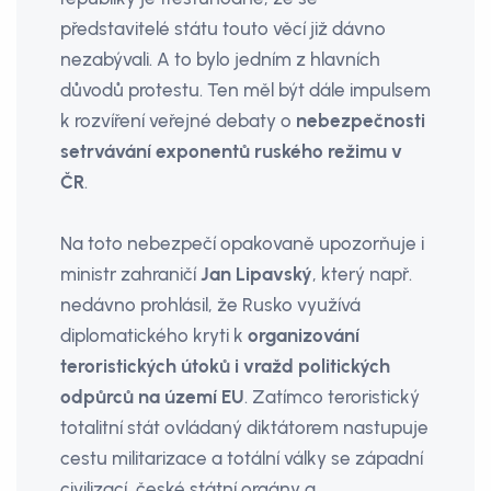
představitelé státu touto věcí již dávno
nezabývali. A to bylo jedním z hlavních
důvodů protestu. Ten měl být dále im­pulsem
k rozvíření veřejné debaty o
nebezpečnosti
setrvávání exponentů ruského režimu v
ČR
.
Na toto nebezpečí opakovaně upozorňuje i
ministr zahraničí
Jan Lipavský
, který např.
nedávno prohlásil, že Rusko využívá
diplomatického kryti k
organizování
teroristických útoků i vražd politických
odpůrců na území EU
. Zatímco teroristický
totalitní stát ovládaný diktátorem nastupuje
cestu militarizace a totální války se západní
civilizací, české státní orgány a