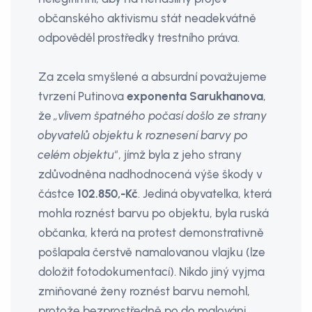
občanského aktivismu stát neadekvátně
odpověděl prostředky trestního práva.
Za zcela smyšlené a absurdní považujeme
tvrzení Putinova
exponenta Sarukhanova
,
že
„vlivem špatného počasí došlo ze strany
obyvatelů objektu k roznesení barvy po
celém objektu"
, jímž byla z jeho strany
zdůvodněna nadhodnocená výše škody v
částce
102.850,-Kč
. Jediná obyvatelka, která
mohla roznést barvu po objektu, byla ruská
občanka, která na protest demonstrativně
pošlapala čerstvě namalovanou vlajku (lze
doložit fotodokumentací). Nikdo jiný vyjma
zmiňované ženy roznést barvu nemohl,
protože bezprostředně po do­ malováni