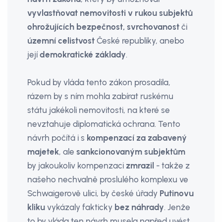
vyvlastňovat nemovitosti v rukou subjektů
ohrožujících bezpečnost, svrchovanost
či
územní celistvost
České republiky, anebo
její
demokratické základy
.
Pokud by vláda tento zákon prosadila,
rázem by s ním mohla zabírat ruskému
státu jakékoli nemovitosti, na které se
nevztahuje diplomatická ochrana. Tento
návrh počítá i s
kompenzací za zabavený
majetek
, ale
sankcionovaným subjektům
by jakoukoliv kompenzaci
zmrazil
- takže z
našeho nechvalně proslulého komplexu ve
Schwaigerově ulici, by české úřady
Putinovu
kliku
vykázaly fakticky
bez náhrady
. Jenže
to by vláda ten návrh musela napřed uvést