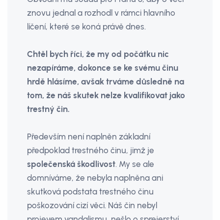
znovu jednal a rozhodl v rámci hlavního
líčení, které se koná právě dnes.
Chtěl bych říci, že my od počátku nic
nezapíráme, dokonce se ke svému činu
hrdě hlásíme, avšak trváme důsledně na
tom, že náš skutek nelze kvalifikovat jako
trestný čin.
Především není naplněn základní
předpoklad trestné­ho činu, jimž je
společenská škodlivost
. My se ale
domníváme, že nebyla napl­něna ani
skutková podstata trestného činu
poškozování cizí věci. Náš čin ne­byl
projevem vandalismu, nešlo o spre­jerství,