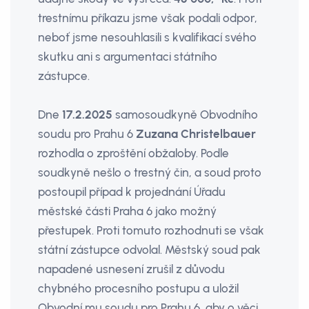
trestnímu příka­zu jsme však podali odpor,
neboť jsme nesouhlasili s kvalifikací svého
skutku ani s argumentaci státního
zástupce.
Dne
17.2.2025
samosoudkyně Obvodního
soudu pro Prahu 6
Zuzana Christelbauer
rozhodla o zproštění obžaloby. Podle
soudkyně nešlo o trestný čin, a soud proto
postoupil případ k projednání Úřadu
městské části Praha 6 jako možný
přestupek. Proti tomuto rozhodnuti se však
státní zástupce odvolal. Městský soud pak
napadené usnesení zrušil z důvodu
chybného procesního postupu a uložil
Obvodní­ mu soudu pro Prahu 6, aby o věci