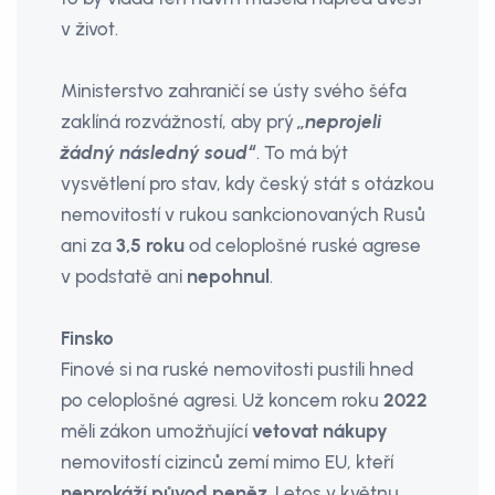
v život.
Ministerstvo zahraničí se ústy svého šéfa
zaklíná rozvážností, aby prý
„neprojeli
žádný následný soud“
. To má být
vysvětlení pro stav, kdy český stát s otázkou
nemovitostí v rukou sankcionovaných Rusů
ani za
3,5 roku
od celoplošné ruské agrese
v podstatě ani
nepohnul
.
Finsko
Finové si na ruské nemovitosti pustili hned
po celoplošné agresi. Už koncem roku
2022
měli zákon umožňující
vetovat nákupy
nemovitostí cizinců zemí mimo EU, kteří
neprokáží původ peněz
. Letos v květnu