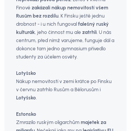
Finové
zakázali nákup nemovitostí všem
Rusům bez rozdílu
. K Finsku ještě jednu
drobnost - i u nich fungoval
falešný ruský
kulturák
, jeho činnost mu ale
zatrhli
. U nás
centrum, před nímž varujeme, funguje dál a
dokonce tam jedno gymnasium přivedlo
studenty za účelem osvěty.
Lotyšsko
Nákup nemovitostí v zemi krátce po Finsku
v červnu zatrhlo Rusům a Bělorusům i
Lotyšsko
.
Estonsko
Zmrazilo ruským oligarchům
majetek za
miliardu
. Nečekají jako my na
legislativu EU
,