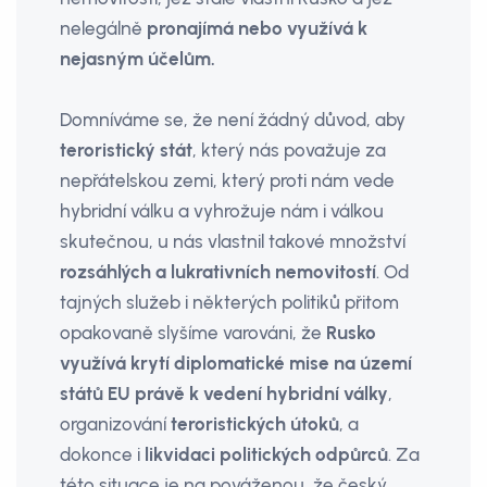
nelegálně
pronajímá nebo využívá k
nejasným účelům.
Domníváme se, že není žádný důvod, aby
teroristický stát
, který nás považuje za
nepřátelskou zemi, který proti nám vede
hybridní válku a vyhrožuje nám i válkou
skutečnou, u nás vlastnil takové množství
rozsáhlých a lukrativních nemovitostí
. Od
tajných služeb i některých politiků přitom
opakovaně slyšíme varováni, že
Rusko
využívá krytí diplomatické mise na území
států EU právě k vedení hybridní války
,
organizování
teroristických útoků
, a
dokonce i
likvidaci politických odpůr­ců
. Za
této situace je na pováženou, že český