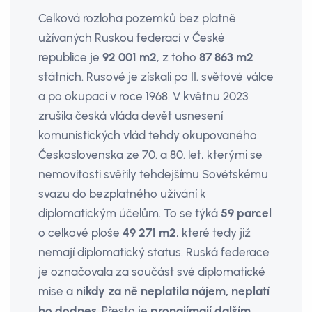
Celková rozloha pozemků bez­ platně
užívaných Ruskou federací v České
republice je
92 001 m2
, z toho
87 863 m2
státních. Rusové je získali po II. světové válce
a po okupaci v roce 1968. V květnu 2023
zrušila česká vláda devět usnesení
komunistických vlád tehdy okupovaného
Československa ze 70. a 80. let, kterými se
nemovitosti svěřily tehdejšímu Sovětskému
svazu do bezplatného užívání k
diplomatickým účelům. To se týká
59 parcel
o celkové ploše
49 271 m2
, které tedy již
nemají diplomatický status. Ruská federace
je označovala za součást své diplomatické
mise a
nikdy za ně neplatila nájem, neplatí
ho dodnes
. Přesto je
pronajímají dalším