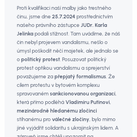
Proti kvalifikaci naší malby jako trestného
činu, jsme dne
25.7.2024
prostřednictvím
našeho právního zástupce
JUDr. Karla
Jelínka
podali stíž­nost. Tam uvádíme, že náš
čin nebyl projevem vandalismu, nešlo o
úmysl poškodit něčí majetek, ale jednalo se
o
politický protest
. Posuzovat politický
protest optikou vandalismu a sprejerství
považujeme za
přepjatý formalismus
. Že
cílem protestu v bytovém kom­plexu
spravovaném
sankcionovanou organizací
,
která přímo podléhá
Vladimíru Putinovi
,
mezinárodně hledanému zločinci
stíhanému pro
válečné zločiny
, bylo mimo
jiné vyjádřit solidaritu s ukrajinským lidem. A
zároveň jsme chtěli upozornit na