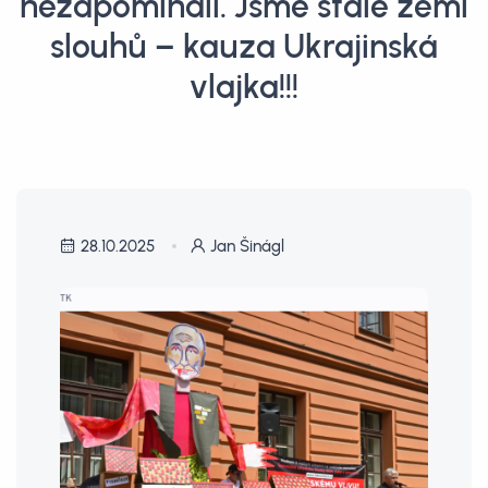
nezapomínali. Jsme stále zemí
slouhů – kauza Ukrajinská
vlajka!!!
28.10.2025
Jan Šinágl