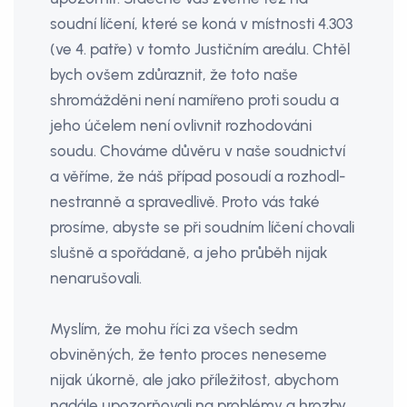
soudní líčení, které se koná v místnosti 4.303
(ve 4. patře) v tomto Justičním areálu. Chtěl
bych ovšem zdůraznit, že toto naše
shromážděni není namířeno proti soudu a
jeho účelem není ovlivnit rozhodováni
soudu. Chováme důvěru v naše soudnictví
a věříme, že náš případ posoudí a rozhodl­
nestranně a spravedlivě. Proto vás také
prosíme, abyste se při soudním líčení chovali
slušně a spořádaně, a jeho průběh nijak
nenarušovali.
Myslím, že mohu říci za všech sedm
obviněných, že tento proces neneseme
nijak úkorně, ale jako příležitost, aby­chom
nadále upozorňovali na problémy a hrozby,