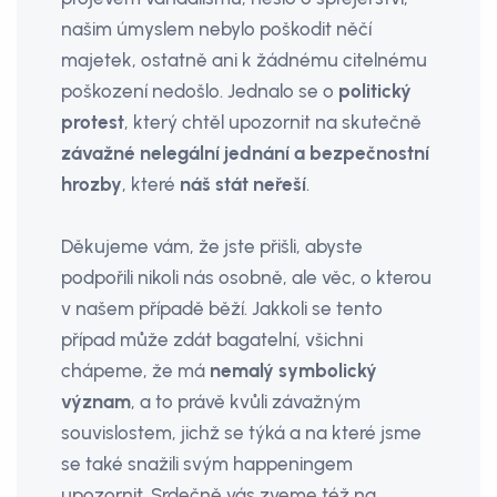
našim úmyslem nebylo poškodit něčí
majetek, ostatně ani k žádnému citelnému
poškození nedošlo. Jednalo se o
politický
protest
, který chtěl upozornit na skutečně
závažné nelegální jednání a bezpečnostní
hrozby
, které
náš stát neřeší
.
Děkujeme vám, že jste přišli, abyste
podpořili nikoli nás osobně, ale věc, o kterou
v našem případě běží. Jakkoli se tento
případ může zdát bagatelní, všichni
chápeme, že má
nemalý symbolický
význam
, a to právě kvůli závažným
souvislostem, jichž se týká a na které jsme
se také snažili svým happeningem
upozornit. Srdečně vás zveme též na