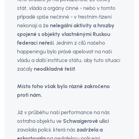
stát, vláda a orgány činné - nebo v tomto
případě spíše nečinné - v trestním řízení
nekonají a že
nelegální aktivity a hrozby
spojené s objekty vlastněnými Ruskou
federací neřeší
. Jedním z cílů našeho
happeningu bylo právě apelovat na naši
vládu a další instituce státu, aby tuto situaci
začaly
neodkladně řešit
.
Místo toho však bylo rázně zakročeno
proti nám.
Již v průběhu naší performance na nás
ostraha objektu ve
Schwaigerově ulici
zavolala policii, která nás
zadržela a
eskortovala
na nedalekou policejní