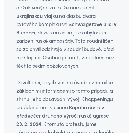
obžalovanými za to, že namalovali
ukrajinskou vlajku
na dlažbu dvora
bytového komplexu ve
Schwaigerově ulici v
Bubenči
, dříve sloužícího jako ubytovací
zařízení ruské ambasády. Toto soudní líčení
se za chvíli odehraje v soudní budově, před
niž stojíme. Osobně je mi ctí, že patřím mezi
těchto sedm obžalovaných.
Dovolte mi, abych Vás na úvod seznámil se
základními informacemi o tomto případu a
shrnul jeho dosavadní vývoj: K happeningu
pořádanému skupinou
Kaputin
došlo v
předvečer druhého výročí ruské agrese
23. 2. 2024
. K tomuto protestu jsme
záměrně zvolili objekt spravovaný a ilegálně