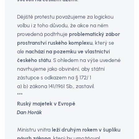
Dějiště protestu považujeme za logickou
volbu i z toho důvodu, že akce na něm
provedená podtrhuje
problematický zábor
prostranství ruského komplexu
, který se
ale
nachází na pozemku ve vlastnictví
českého státu
. S ohledem na výše uve­dené
navrhujeme jako obvinění, aby státní
zástupce s odkazem na § 172/ 1
a) b) zákona 141/1961 Sb., zastavil.
***
Ruský majetek v Evropě
Dan Horák
Ministru vnitra
leží druhým rokem v šuplíku
návrh zákona
, který by umož­ňoval