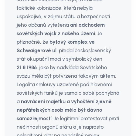
faktické kolonizace, která nebyla
uspokojivě, v zájmu státu a bezpečnosti
jeho občanů vyřešena
ani odchodem
sovětských vojsk z našeho území
. Je
příznačné, že
bytový komplex ve
Schwaigerově ul.
předal československý
stát okupační moci v symbolický den
21.8.1986
, jako by nadvláda Sovětského
svazu měla být potvrzena takovým aktem.
Legalita smlouvy uzavře­né pod hlavněmi
sovětských tanků je sama o sobě pochybná
a
navrácení majetku a vyhoštění zjevně
nepřátelských osob mělo být dávno
samozřejmostí
. Je legitimní protestovat proti
nečinnosti orgánů státu a je naprosto
nelegitimní, aby na nenásilný projev