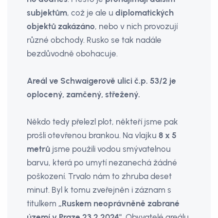
subjektům
, což je ale u
diploma­tických
objektů zakázáno
, nebo v nich provozují
různé obchody. Rusko se tak nadále
bezdůvodně obohacuje.
Areál ve Schwaigerově ulici č.p. 53/2 je
oplocený, zamčený, střežený.
Někdo tedy přelezl plot, někteří jsme pak
pro­šli otevřenou brankou. Na vlajku
8 x 5
metrů
jsme použili vodou smývatelnou
barvu, která po umytí nezanechá žádné
poškození. Trvalo nám to zhruba deset
minut. Byl k tomu zveřejněn i záznam s
titulkem
„Ruskem neoprávněně zabrané
území v Praze 23.2.2024".
Obyvatelé areálu