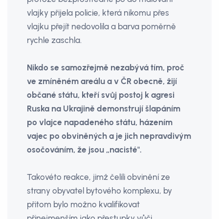
vlajky přijela policie, která nikomu přes
vlajku přejít nedovolila a barva poměrně
rychle zaschla.
Nikdo se samozřejmě nezabývá tím, proč
ve zmíněném areálu a v ČR obec­ně, žijí
občané státu, kteří svůj postoj k agresi
Ruska na Ukrajině demonstru­jí šlapáním
po vlajce napadeného stá­tu, házením
vajec po obviněných a je­ jich nepravdivým
osočováním, že jsou „nacisté".
Takovéto reakce, jimž čelili obvinění ze
strany obyvatel bytového komplexu, by
přitom bylo možno kvalifikovat
přinejmenším jako přestupky vůči