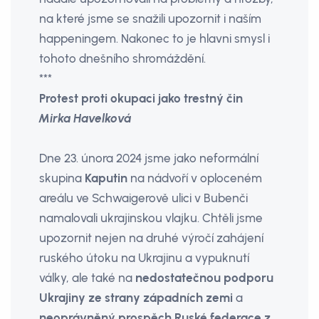
na které jsme se snažili upozornit i naším
happeningem. Nakonec to je hlavni smysl i
tohoto dnešního shromáždění.
***
Protest proti okupaci jako trestný čin
Mirka Havelková
Dne 23. února 2024 jsme jako neformální
skupina
Kaputin
na nádvoří v oploceném
areálu ve Schwaigerově ulici v Bubenči
namalovali ukrajinskou vlajku. Chtěli jsme
upozornit nejen na druhé výročí zahájení
ruského útoku na Ukrajinu a vypuknutí
války, ale také na
nedostatečnou podporu
Ukrajiny ze strany západních zemi
a
neoprávněný prospěch Ruské federace z