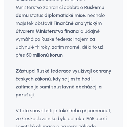
Ministerstvo zahraničí odebralo
Ruskému
domu
status
di­plomatické mise
, nechalo
majetek obstavit
Finančně analytickým
útvarem Ministerstva financí
a údajně
vymáhá po Ruské federaci nájem za
uplynulé tři roky, zatím marně, dělá to už
přes
50 milionů korun
.
Zástupci Ruské federace využívají ochrany
českých zákonů, kdy se jim to hodí,
zatímco je sami soustavně obcházejí a
porušují.
V této souvislosti je také třeba připomenout,
že Československo bylo od roku 1968 obětí
sovětské okupace a na jejím základě