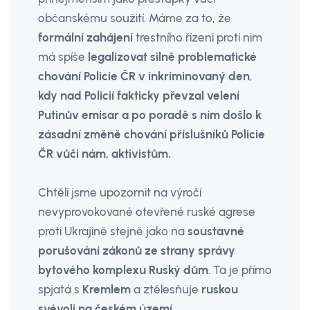
občanskému soužití. Máme za to, že
formální zahájení
trestního řízeni proti nim
má spíše
legalizovat
silně problematické
chování Policie ČR v inkriminovaný den
,
kdy nad Policií fakticky převzal velení
Putinův emisar a po poradě s ním došlo k
zásadní změně chování příslušníků Policie
ČR vůči nám, aktivistům.
Chtěli jsme upozornit na výročí
nevyprovokované otevře­né ruské agrese
proti Ukrajině stejně jako na
soustavné
porušování zákonů ze strany správy
bytového komplexu Ruský dům
. Ta je přímo
spjatá s
Kremlem
a ztělesňuje
ruskou
svévoli na českém území
.