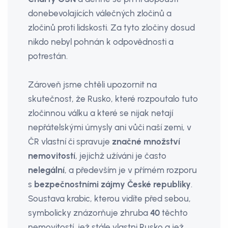
donebevolajících válečných zločinů a
zločinů proti lidskosti. Za tyto zločiny dosud
nikdo nebyl pohnán k odpovědnosti a
potrestán.
Zároveň jsme chtěli upozornit na
skutečnost, že Rusko, které rozpoutalo tuto
zločinnou válku a které se nijak netají
nepřátelskými úmysly ani vůči naší zemi, v
ČR vlastní či spravuje
značné množství
nemovitostí
, jejichž užíváni je často
nelegální
, a především je v přímém rozporu
s
bezpečnostními zájmy České republiky
.
Soustava krabic, kterou vidíte před sebou,
symbolicky znázorňuje zhruba
40
těchto
nemovitostí, jež stále vlastni Rusko a jež