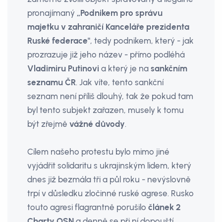
pronajímaný
„Podnikem pro správu
majetku v zahraničí Kanceláře prezidenta
Ruské federace"
, tedy podnikem, který - jak
prozrazuje již jeho název - přímo podléhá
Vladimiru Putinovi
a který je na
sankčním
seznamu
ČR
. Jak víte, tento sankční
seznam není příliš dlouhý, tak­ že pokud tam
byl tento subjekt zařazen, musely k tomu
být zřejmě
vážné důvody
.
Cílem našeho protestu bylo mimo jiné
vyjádřit solidaritu s ukrajinským lidem, který
dnes již bezmála tři a půl roku - nevýslovně
trpí v důsledku zločinné ruské agrese. Rusko
touto agresi flagrantně porušilo
článek 2
Charty OSN
a denně se při ní dopouští