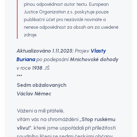
plnou odpovědnost autor textu. European
Justice Organization z.s. poskytuje pouze
publikační účet pro nezávislé novináře a
nenese odpovědnost za obsah ani za uvedené
zdroje.
Aktualizováno 1.11.2025:
Projev
Vlasty
Buriana
po podepsání
Mnichovské dohody
v roce
1938
. JŠ
***
Sedm obžalovaných
Václav Němec
Vážení a milí přátelé,
vítám vás na shromáždění
„Stop ruskému
vlivu!"
, které jsme uspořádali při příležitosti
soudního líčeni se sedmi českými občany,