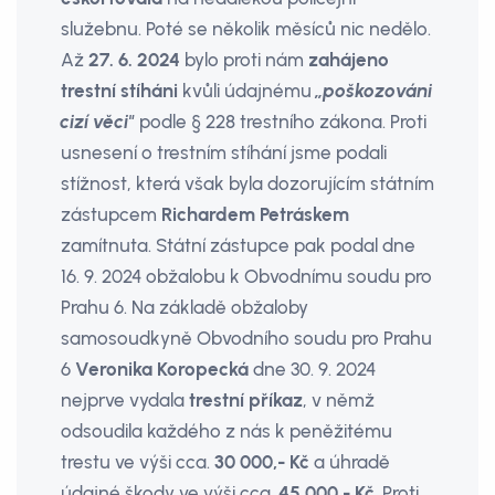
služebnu. Poté se ně­kolik měsíců nic nedělo.
Až
27. 6. 2024
bylo proti nám
zahájeno
trestní stíháni
kvůli údajnému
„poškozováni
cizí věci"
podle § 228 trestního zákona. Proti
usnesení o trestním stíhání jsme poda­li
stížnost, která však byla dozorujícím státním
zástupcem
Richardem Petrás­kem
zamítnuta. Státní zástupce pak podal dne
16. 9. 2024 obžalobu k Obvodnímu soudu pro
Prahu 6. Na základě obžaloby
samosoudkyně Obvodního soudu pro Prahu
6
Veronika Koropecká
dne 30. 9. 2024
nejprve vydala
trestní příkaz
, v němž
odsoudila každého z nás k peněžitému
trestu ve výši cca.
30 000,- Kč
a úhradě
údajné škody ve výši cca.
45 000,- Kč
. Proti