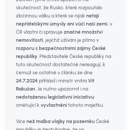
skutečnost, že Rusko, které rozpoutalo
zločinnou válku a které se nijak
netají
nepřátelskými úmysly ani vůči naší zemi
, v
ČR vlastní či spravuje
značné množství
nemovitostí
, jejichž užíváni je přímo v
rozporu s bezpečnostními zájmy České
repub­liky
. Představitelé České republiky na
tuto skutečnost dostatečně nereagu­jí, k
čemuž se ostatně v článku ze dne
24.7.2024
přihlásil i ministr vnitra
Vít
Rakušan
. Je nutno upozornit i na
nedotaženou legislativní iniciativu
směřující k
vyvlastnění
tohoto majetku.
Více
než malba vlajky na pozemku
České
republiky je trestuhodné, že se