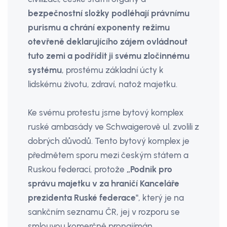
bezpečnostní složky podléhají právnímu
purismu a chrání exponenty režimu
otevře­ně deklarujícího zájem ovládnout
tuto zemi a podřídit ji svému zločinnému
systému
, prostému základní úcty k
lidskému životu, zdraví, natož majetku.
Ke svému protestu jsme bytový kom­plex
ruské ambasády ve Schwaigerově ul. zvolili z
dobrých důvodů. Tento by­tový komplex je
předmětem sporu mezi českým státem a
Ruskou federací, protože
„Podnik pro
správu majetku v za­ hraničí Kanceláře
prezidenta Ruské federace"
, který je na
sankčním seznamu ČR, jej v rozporu se
smlouvou komerčně pronajímán.