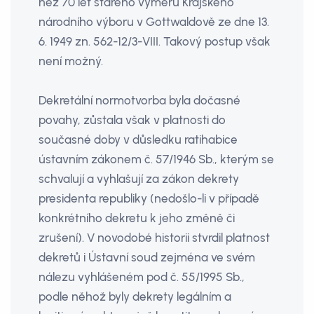
než 70 let starého výměru Krajského
národního výboru v Gottwaldově ze dne 13.
6. 1949 zn. 562-12/3-VIII. Takový postup však
není možný.
Dekretální normotvorba byla dočasné
povahy, zůstala však v platnosti do
současné doby v důsledku ratihabice
ústavním zákonem č. 57/1946 Sb., kterým se
schvalují a vyhlašují za zákon dekrety
presidenta republiky (nedošlo-li v případě
konkrétního dekretu k jeho změně či
zrušení). V novodobé historii stvrdil platnost
dekretů i Ústavní soud zejména ve svém
nálezu vyhlášeném pod č. 55/1995 Sb.,
podle něhož byly dekrety legálním a