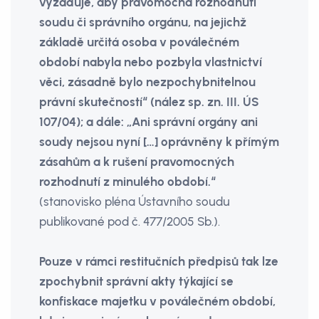
vyžaduje, aby pravomocná rozhodnutí
soudu či správního orgánu, na jejichž
základě určitá osoba v poválečném
období nabyla nebo pozbyla vlastnictví
věci, zásadně bylo nezpochybnitelnou
právní skutečností“ (nález sp. zn. III. ÚS
107/04); a dále: „Ani správní orgány ani
soudy nejsou nyní […] oprávněny k přímým
zásahům a k rušení pravomocných
rozhodnutí z minulého období.“
(stanovisko pléna Ústavního soudu
publikované pod č. 477/2005 Sb.).
Pouze v rámci restitučních předpisů tak lze
zpochybnit správní akty týkající se
konfiskace majetku v poválečném období,