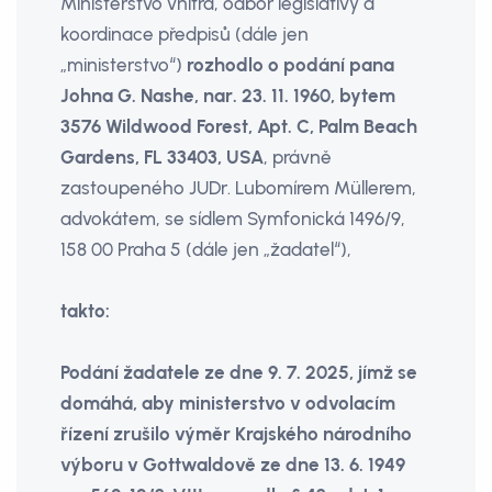
Ministerstvo vnitra, odbor legislativy a
koordinace předpisů (dále jen
„ministerstvo“)
rozhodlo o podání pana
Johna G. Nashe, nar. 23. 11. 1960, bytem
3576 Wildwood Forest, Apt. C, Palm Beach
Gardens, FL 33403, USA
, právně
zastoupeného JUDr. Lubomírem Müllerem,
advokátem, se sídlem Symfonická 1496/9,
158 00 Praha 5 (dále jen „žadatel“),
takto:
Podání žadatele ze dne 9. 7. 2025, jímž se
domáhá, aby ministerstvo v odvolacím
řízení zrušilo výměr Krajského národního
výboru v Gottwaldově ze dne 13. 6. 1949