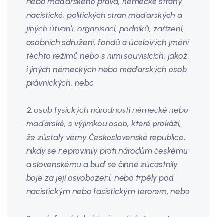
nebo maďarského práva, německé strany
nacistické, politických stran maďarských a
jiných útvarů, organisací, podniků, zařízení,
osobních sdružení, fondů a účelových jmění
těchto režimů nebo s nimi souvisících, jakož
i jiných německých nebo maďarských osob
právnických, nebo
2.
osob fysických národnosti německé nebo
maďarské, s výjimkou osob, které prokáží,
že zůstaly věrny Československé republice,
nikdy se neprovinily proti národům českému
a slovenskému a buď se činně zúčastnily
boje za její osvobození, nebo trpěly pod
nacistickým nebo fašistickým terorem, nebo