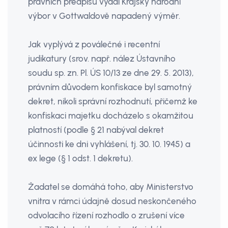
právních předpisů vydal Krajský národní
výbor v Gottwaldově napadený výměr.
Jak vyplývá z poválečné i recentní
judikatury (srov. např. nález Ústavního
soudu sp. zn. Pl. ÚS 10/13 ze dne 29. 5. 2013),
právním důvodem konfiskace byl samotný
dekret, nikoli správní rozhodnutí, přičemž ke
konfiskaci majetku docházelo s okamžitou
platností (podle § 21 nabýval dekret
účinnosti ke dni vyhlášení, tj. 30. 10. 1945) a
ex lege (§ 1 odst. 1 dekretu).
Žadatel se domáhá toho, aby Ministerstvo
vnitra v rámci údajně dosud neskončeného
odvolacího řízení rozhodlo o zrušení více