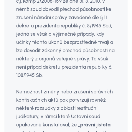
č.j. Komp 2/2008-159 ze dne 31. 3. 2010, v
němž soud dovodil přechod působnosti ke
zrušení národní správy zavedené dle § 11
dekretu prezidenta republiky č. 5/1945 Sb.),
jedná se však o výjimečné případy, kdy
účinky těchto úkonů bezprostředně trvají a
lze dovodit zákonný přechod působnosti na
některý z orgánů veřejné správy. To však
není případ dekretu prezidenta republiky č.
108/1945 Sb.
Nemožnost změny nebo zrušení správních
konfiskačních aktů pak potvrzují rovněž
některé rozsudky z oblasti restituční
judikatury, v rámci které Ústavní soud
opakovaně konstatoval, že
„právní jistota