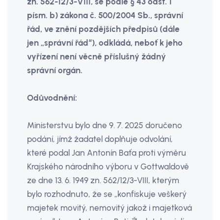
zn. 562-12/3-VIII, se podle § 43 odst. 1
písm. b) zákona č. 500/2004 Sb., správní
řád, ve znění pozdějších předpisů (dále
jen „správní řád“), odkládá, neboť k jeho
vyřízení není věcně příslušný žádný
správní orgán.
Odůvodnění:
Ministerstvu bylo dne 9. 7. 2025 doručeno
podání, jímž žadatel doplňuje odvolání,
které podal Jan Antonín Baťa proti výměru
Krajského národního výboru v Gottwaldově
ze dne 13. 6. 1949 zn. 562/12/3-VIII, kterým
bylo rozhodnuto, že se „konfiskuje veškerý
majetek movitý, nemovitý jakož i majetková