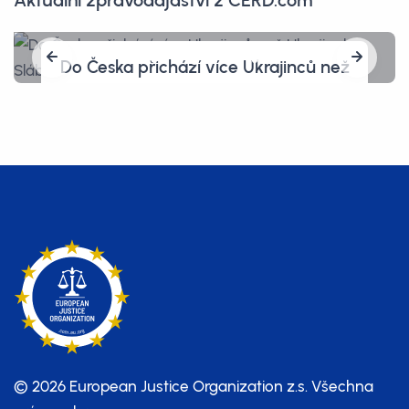
Aktuální zpravodajaství z CERD.com
Amerika, země svobody? Občanovi
hrozí pět let vězení, protože před
celníky vymazal vlastní telefon
© 2026 European Justice Organization z.s.
Všechna