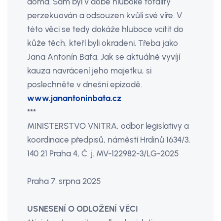
doma. Sám byl v době hluboké totality
perzekuován a odsouzen kvůli své víře. V
této věci se tedy dokáže hluboce vcítit do
kůže těch, kteří byli okradeni. Třeba jako
Jana Antonín Baťa. Jak se aktuálně vyvíjí
kauza navrácení jeho majetku, si
poslechněte v dnešní epizodě.
www.janantoninbata.cz
***
MINISTERSTVO VNITRA, odbor legislativy a
koordinace předpisů, náměstí Hrdinů 1634/3,
140 21 Praha 4, Č. j. MV-122982-3/LG-2025
Praha 7. srpna 2025
USNESENÍ O ODLOŽENÍ VĚCI