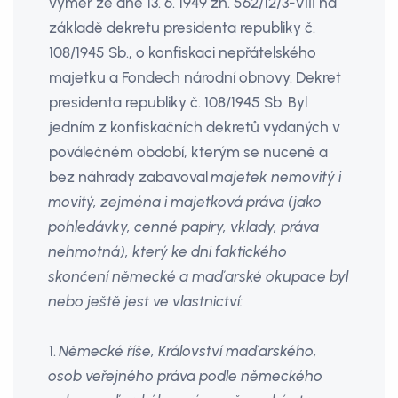
výměr ze dne 13. 6. 1949 zn. 562/12/3-VIII na
základě dekretu presidenta republiky č.
108/1945 Sb., o konfiskaci nepřátelského
majetku a Fondech národní obnovy. Dekret
presidenta republiky č. 108/1945 Sb. Byl
jedním z konfiskačních dekretů vydaných v
poválečném období, kterým se nuceně a
bez náhrady zabavoval
majetek nemovitý i
movitý, zejména i majetková práva (jako
pohledávky, cenné papíry, vklady, práva
nehmotná), který ke dni faktického
skončení německé a maďarské okupace byl
nebo ještě jest ve vlastnictví:
1.
Německé říše, Království maďarského,
osob veřejného práva podle německého