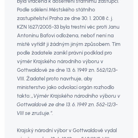
byla vrácena k došetření státnímu zástupci.
Podle sdělení Městského státního
zastupitelství Praha ze dne 30. 1. 2008 č. j.
KZN 1627/2005-33 byla trestní věc proti Janu
Antonínu Baťovi odložena, neboť není na
místě vyřídit ji žádným jiným způsobem. Tím
podle žadatele zanikl právní podklad pro
výměr Krajského národního výboru v
Gottwaldově ze dne 13. 6. 1949 zn. 562/12/3-
VIII. Žadatel proto navrhuje, aby
ministerstvo jako odvolací orgán rozhodlo
takto:
„Výměr Krajského národního výboru v
Gottwaldově ze dne 13. 6. 1949 zn. 562-12/3-
VIII se zrušuje.“.
Krajský národní výbor v Gottwaldově vydal