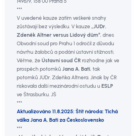
1496/9, 158 00 Praha 5
***
V uvedené kauze zatím veškeré snahy
zůstávají bez výsledku. V kauze
„JUDr.
Zdeněk Altner versus Lidový dům“
, dnes
Obvodní soud pro Prahu 1 odročil z důvodu
návrhu žalobců a podání ústavní stížnosti.
Věřme, že
Ústavní soud ČR
rozhodne jak ve
prospěch potomků
Jana A. Bati
, tak
potomků JUDr. Zdeňka Altnera. Jinak by ČR
riskovala další mezinárodní ostudu u
ESLP
ve Štrasburku. JŠ
***
Aktualizováno 11.8.2025: Štít národa: Tichá
válka Jana A. Bati za Československo
***