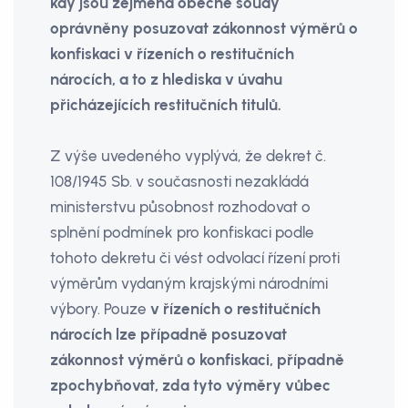
kdy jsou zejména obecné soudy
oprávněny posuzovat zákonnost výměrů o
konfiskaci v řízeních o restitučních
nárocích, a to z hlediska v úvahu
přicházejících restitučních titulů.
Z výše uvedeného vyplývá, že dekret č.
108/1945 Sb. v současnosti nezakládá
ministerstvu působnost rozhodovat o
splnění podmínek pro konfiskaci podle
tohoto dekretu či vést odvolací řízení proti
výměrům vydaným krajskými národními
výbory. Pouze
v řízeních o restitučních
nárocích lze případně posuzovat
zákonnost výměrů o konfiskaci, případně
zpochybňovat, zda tyto výměry vůbec