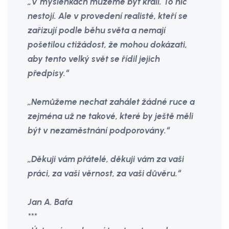
„V myšlenkách můžeme být králi. To nic
nestojí. Ale v provedení realisté, kteří se
zařizují podle běhu světa a nemají
pošetilou ctižádost, že mohou dokázati,
aby tento velký svět se řídil jejich
předpisy.“
„Nemůžeme nechat zahálet žádné ruce a
zejména už ne takové, které by ještě měli
být v nezaměstnání podporovány.“
„Děkuji vám přátelé, děkuji vám za vaši
práci, za vaši věrnost, za vaši důvěru.“
Jan A. Baťa
***