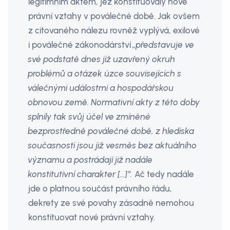
legitimním aktem, jež konstituovaly nové
právní vztahy v poválečné době. Jak ovšem
z citovaného nálezu rovněž vyplývá, exilové
i poválečné zákonodárství
„představuje ve
své podstatě dnes již uzavřený okruh
problémů a otázek úzce souvisejících s
válečnými událostmi a hospodářskou
obnovou země. Normativní akty z této doby
splnily tak svůj účel ve zmíněné
bezprostředně poválečné době, z hlediska
současnosti jsou již vesměs bez aktuálního
významu a postrádají již nadále
konstitutivní charakter […]“.
Ač tedy nadále
jde o platnou součást právního řádu,
dekrety ze své povahy zásadně nemohou
konstituovat nové právní vztahy.