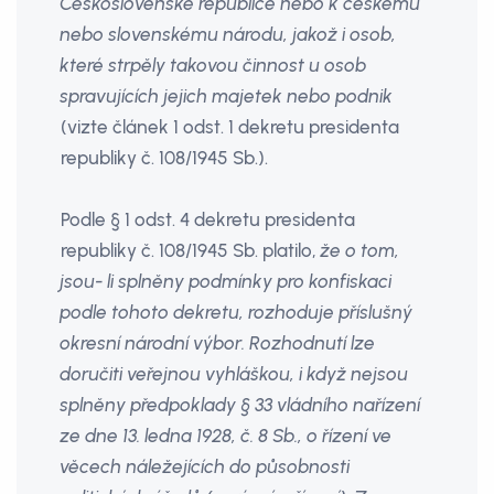
Československé republice nebo k českému
nebo slovenskému národu, jakož i osob,
které strpěly takovou činnost u osob
spravujících jejich majetek nebo podnik
(vizte článek 1 odst. 1 dekretu presidenta
republiky č. 108/1945 Sb.).
Podle § 1 odst. 4 dekretu presidenta
republiky č. 108/1945 Sb. platilo,
že o tom,
jsou- li splněny podmínky pro konfiskaci
podle tohoto dekretu, rozhoduje příslušný
okresní národní výbor. Rozhodnutí lze
doručiti veřejnou vyhláškou, i když nejsou
splněny předpoklady § 33 vládního nařízení
ze dne 13. ledna 1928, č. 8 Sb., o řízení ve
věcech náležejících do působnosti