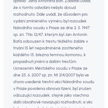
správa“ Jana Antonína Bati. Žadatel uvádí,
že o tomto odvolání nebylo dosud
rozhodnuto. Dále uvádí, že důvodem pro
vydání zmíněného výměru byl rozsudek
Národního soudu v Praze ze dne 2. 5. 1947
sp. zn. TNs 12/47, kterým byl Jan Antonín
Baťa odsouzen k trestu těžkého žaláře v
trvání 15 let nepodmíněně zostřeného
každého 15. března temnou komorou, k
propadnutí jmění a dalším trestům.
Usnesením Městského soudu v Praze ze
dne 25. 6. 2007 sp. zn. Nt 214/2007 byla ve
shora uvedené trestní věci Národního soudu
v Praze povolena obnova řízení, byl zrušen
odsuzující rozsudek, stejně jako všechna
další obsahově navazující rozhodnutí, a věc