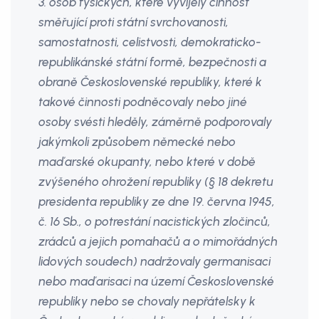
3. osob fysických, které vyvíjely činnost
směřující proti státní svrchovanosti,
samostatnosti, celistvosti, demokraticko-
republikánské státní formě, bezpečnosti a
obraně Československé republiky, které k
takové činnosti podněcovaly nebo jiné
osoby svésti hleděly, záměrně podporovaly
jakýmkoli způsobem německé nebo
maďarské okupanty, nebo které v době
zvýšeného ohrožení republiky (§ 18 dekretu
presidenta republiky ze dne 19. června 1945,
č. 16 Sb., o potrestání nacistických zločinců,
zrádců a jejich pomahačů a o mimořádných
lidových soudech) nadržovaly germanisaci
nebo maďarisaci na území Československé
republiky nebo se chovaly nepřátelsky k