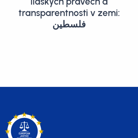
lidských právech a
transparentnosti v zemi:
فلسطين