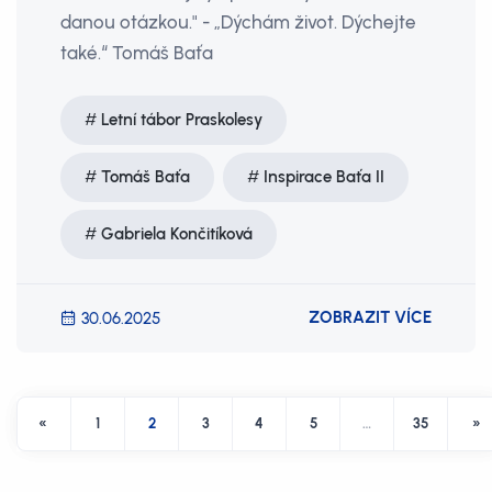
danou otázkou." - „Dýchám život. Dýchejte
také.“ Tomáš Baťa
Letní tábor Praskolesy
Tomáš Baťa
Inspirace Baťa II
Gabriela Končitíková
ZOBRAZIT VÍCE
30.06.2025
«
1
2
3
4
5
…
35
»