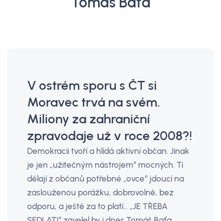
Tomáš Baťa
V ostrém sporu s ČT si
Moravec trvá na svém.
Miliony za zahraniční
zpravodaje už v roce 2008?!
Demokracii tvoří a hlídá aktivní občan. Jinak
je jen „užitečným nástrojem“ mocných. Ti
dělají z občanů potřebné „ovce“ jdoucí na
zaslouženou porážku, dobrovolně, bez
odporu, a ještě za to platí… „JE TŘEBA
SEDLAT!“ zavelel by i dnes Tomáš Baťa.