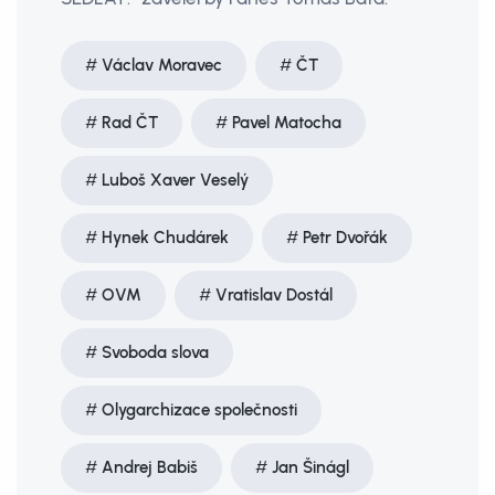
Václav Moravec
ČT
Rad ČT
Pavel Matocha
Luboš Xaver Veselý
Hynek Chudárek
Petr Dvořák
OVM
Vratislav Dostál
Svoboda slova
Olygarchizace společnosti
Andrej Babiš
Jan Šinágl