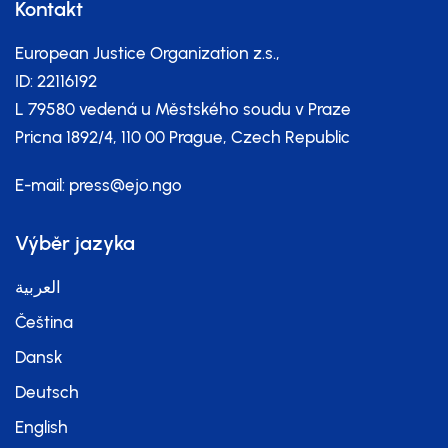
Kontakt
European Justice Organization z.s.,
ID: 22116192
L 79580 vedená u Městského soudu v Praze
Pricna 1892/4, 110 00 Prague, Czech Republic
E-mail:
press@ejo.ngo
Výběr jazyka
العربية
Čeština
Dansk
Deutsch
English