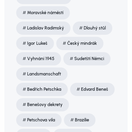
Moravské náměstí
Ladislav Radimský
Dlouhý stůl
Igor Lukeš
Český mindrák
Vyhnání 1945
Sudetští Němci
Landsmanschaft
Bedřich Petschka
Edvard Beneš
Benešovy dekrety
Petschova vila
Brazílie