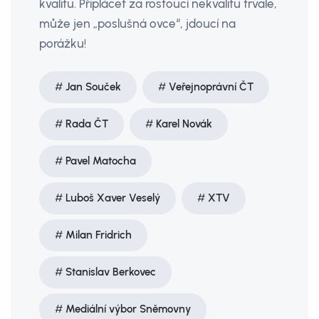
kvalitu. Připlácet za rostoucí nekvalitu trvale,
může jen „poslušná ovce“, jdoucí na
porážku!
Jan Souček
Veřejnoprávní ČT
Rada ČT
Karel Novák
Pavel Matocha
Luboš Xaver Veselý
XTV
Milan Fridrich
Stanislav Berkovec
Mediální výbor Sněmovny