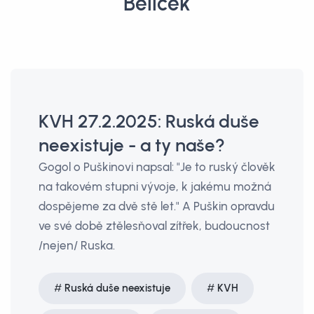
Bělíček
KVH 27.2.2025: Ruská duše
neexistuje - a ty naše?
Gogol o Puškinovi napsal: "Je to ruský člověk
na takovém stupni vývoje, k jakému možná
dospějeme za dvě stě let." A Puškin opravdu
ve své době ztělesňoval zítřek, budoucnost
/nejen/ Ruska.
Ruská duše neexistuje
KVH