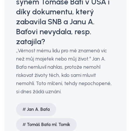
synem Tomáše Bati v USA i
díky dokumentu, který
zabavila SNB a Janu A.
Baťovi nevydala, resp.
zatajila?
„Věrnost mému lidu pro mě znamená víc
než můj majetek nebo můj život.“ Jan A.
Baťa nemluvil nahlas, protože nemohl
riskovat životy těch, kdo sami mluvit
nemohli. Toto mlčení, tehdy nepochopené,
si dnes žádá uznání.
Jan A. Baťa
Tomáš Baťa ml. Tomík