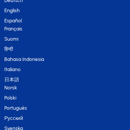
Deutsch
English
Español
Français
Suomi
हिन्दी
Bahasa Indonesia
Italiano
日本語
Norsk
Polski
Português
Русский
Svenska