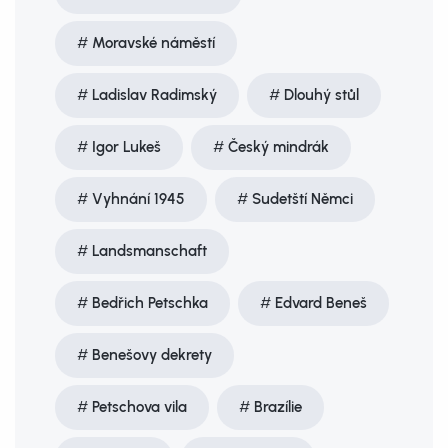
Moravské náměstí
Ladislav Radimský
Dlouhý stůl
Igor Lukeš
Český mindrák
Vyhnání 1945
Sudetští Němci
Landsmanschaft
Bedřich Petschka
Edvard Beneš
Benešovy dekrety
Petschova vila
Brazílie