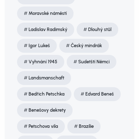
Moravské náměstí
Ladislav Radimský
Dlouhý stůl
Igor Lukeš
Český mindrák
Vyhnání 1945
Sudetští Němci
Landsmanschaft
Bedřich Petschka
Edvard Beneš
Benešovy dekrety
Petschova vila
Brazílie