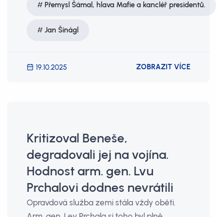
Přemysl Šámal, hlava Mafie a kancléř presidentů.
Jan Šinágl
ZOBRAZIT VÍCE
19.10.2025
Kritizoval Beneše,
degradovali jej na vojína.
Hodnost arm. gen. Lvu
Prchalovi dodnes nevrátili
Opravdová služba zemi stála vždy oběti.
Arm. gen. Lev Prchala si toho byl plně