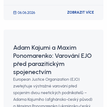
ZOBRAZIT VÍCE
06.06.2026
Adam Kajumi a Maxim
Ponomarenko: Varování EJO
před parazitickým
spojenectvím
European Justice Organization (EJO)
zveřejňuje výstražné varování před
spojením dvou neetických podnikatelů –
Adama Kajumiho (afghánsko-český původ)
a Maxima Ponomarenka (ukrajinsko-český