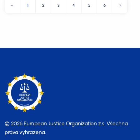
«
1
2
3
4
5
6
»
© 2026 European Justice Organization z.s.
Všechna
práva vyhrazena.