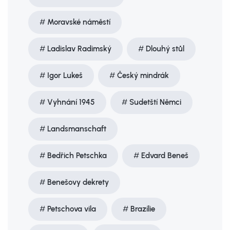
Moravské náměstí
Ladislav Radimský
Dlouhý stůl
Igor Lukeš
Český mindrák
Vyhnání 1945
Sudetští Němci
Landsmanschaft
Bedřich Petschka
Edvard Beneš
Benešovy dekrety
Petschova vila
Brazílie